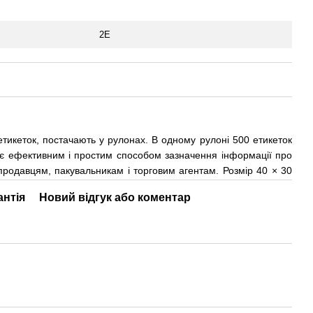
2E
етикеток, постачають у рулонах. В одному рулоні 500 етикеток
р є ефективним і простим способом зазначення інформації про
продавцям, пакувальникам і торговим агентам. Розмір 40 × 30
антія
Новий відгук або коментар