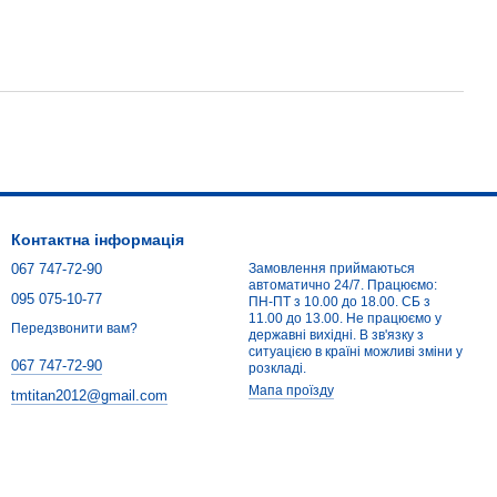
Контактна інформація
067 747-72-90
Замовлення приймаються
автоматично 24/7. Працюємо:
095 075-10-77
ПН-ПТ з 10.00 до 18.00. СБ з
11.00 до 13.00. Не працюємо у
Передзвонити вам?
державні вихідні. В зв'язку з
ситуацією в країні можливі зміни у
067 747-72-90
розкладі.
Мапа проїзду
tmtitan2012@gmail.com