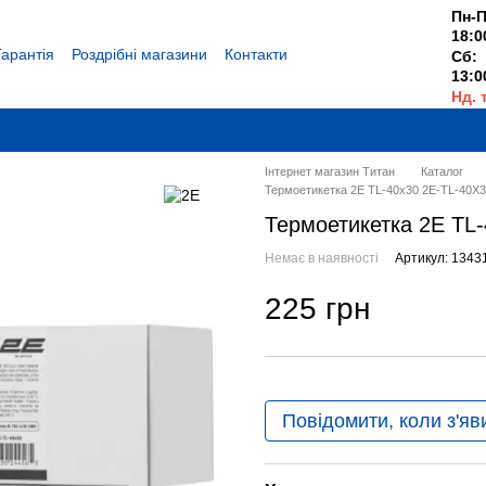
Пн-П
18:0
Гарантія
Роздрібні магазини
Контакти
Сб:
13:0
Нд. 
Вихі
Інтернет магазин Титан
Каталог
Термоетикетка 2E TL-40x30 2E-TL-40X3
Термоетикетка 2E TL-
Немає в наявності
Артикул: 1343
225 грн
Повідомити, коли з'яв