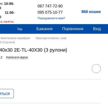
т: 10:00-
067 747-72-90
0
Мій кошик
095 075-10-77
 11:00-
0
Передзвонити вам?
та свята:
дні
Бажання
Порівняння
Вхід
Укр
Комп'ютерна периферія
Принтери етикеток, чеків
0 (3 рулони)
40x30 2E-TL-40X30 (3 рулони)
12
Написати відгук
иться