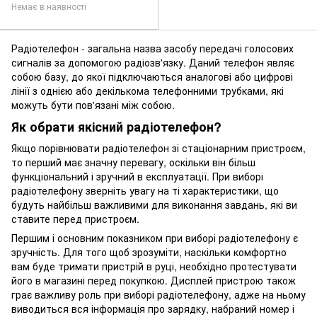
Немає в наявності
Радіотелефон - загальна назва засобу передачі голосових
сигналів за допомогою радіозв'язку. Даний телефон являє
собою базу, до якої підключаються аналогові або цифрові
лінії з однією або декількома телефонними трубками, які
можуть бути пов'язані між собою.
Як обрати якісний радіотелефон?
Якщо порівнювати радіотелефон зі стаціонарним пристроєм,
то перший має значну перевагу, оскільки він більш
функціональний і зручний в експлуатації. При виборі
радіотелефону зверніть увагу на ті характеристики, що
будуть найбільш важливими для виконання завдань, які ви
ставите перед пристроєм.
Першим і основним показником при виборі радіотелефону є
зручність. Для того щоб зрозуміти, наскільки комфортно
вам буде тримати пристрій в руці, необхідно протестувати
його в магазині перед покупкою. Дисплей пристрою також
грає важливу роль при виборі радіотелефону, адже на ньому
виводиться вся інформація про зарядку, набраний номер і