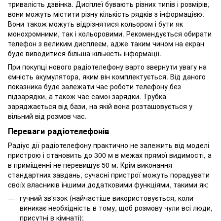
тривалість дзвінка. Дисплеї бувають різних типів і розмірів,
вони можуть містити різну кількість рядків з інформацією.
Вони також можуть відрізнятися кольором і бути як
монохромними, так і кольоровими. Рекомендується обирати
телефон з великим дисплеєм, адже таким чином на екран
буде виводитися більша кількість інформації.
При покупці нового радіотелефону варто звернути увагу на
ємність акумулятора, яким він комплектується. Від даного
показника буде залежати час роботи телефону без
підзарядки, а також час самої зарядки. Трубка
заряджається від бази, на якій вона розташовується у
вільний від розмов час.
Переваги радіотелефонів
Радіус дії радіотелефону практично не залежить від моделі
пристрою і становить до 300 м в межах прямої видимості, а
в приміщенні не перевищує 50 м. Крім виконання
стандартних завдань, сучасні пристрої можуть порадувати
своїх власників іншими додатковими функціями, такими як:
гучний зв'язок (найчастіше використовується, коли
виникає необхідність в тому, щоб розмову чули всі люди,
присутні в кімнаті);