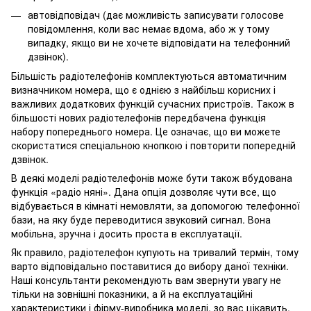
автовідповідач (дає можливість записувати голосове
повідомлення, коли вас немає вдома, або ж у тому
випадку, якщо ви не хочете відповідати на телефонний
дзвінок).
Більшість радіотелефонів комплектуються автоматичним
визначником номера, що є однією з найбільш корисних і
важливих додаткових функцій сучасних пристроїв. Також в
більшості нових радіотелефонів передбачена функція
набору попереднього номера. Це означає, що ви можете
скористатися спеціальною кнопкою і повторити попередній
дзвінок.
В деякі моделі радіотелефонів може бути також вбудована
функція «радіо няні». Дана опція дозволяє чути все, що
відбувається в кімнаті немовляти, за допомогою телефонної
бази, на яку буде переводитися звуковий сигнал. Вона
мобільна, зручна і досить проста в експлуатації.
Як правило, радіотелефон купують на тривалий термін, тому
варто відповідально поставитися до вибору даної техніки.
Наші консультанти рекомендують вам звернути увагу не
тільки на зовнішні показники, а й на експлуатаційні
характеристики і фірму-виробника моделі, зо вас цікавить.