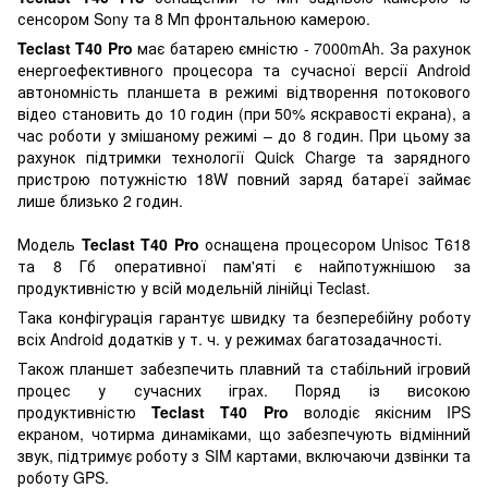
сенсором Sony та 8 Мп фронтальною камерою.
Teclast T40 Pro
має батарею ємністю - 7000mAh. За рахунок
енергоефективного процесора та сучасної версії Android
автономність планшета в режимі відтворення потокового
відео становить до 10 годин (при 50% яскравості екрана), а
час роботи у змішаному режимі – до 8 годин. При цьому за
рахунок підтримки технології Quick Charge та зарядного
пристрою потужністю 18W повний заряд батареї займає
лише близько 2 годин.
Модель
Teclast T40 Pro
оснащена процесором Unisoc T618
та 8 Гб оперативної пам'яті є найпотужнішою за
продуктивністю у всій модельній лінійці Teclast.
Така конфігурація гарантує швидку та безперебійну роботу
всіх Android додатків у т. ч. у режимах багатозадачності.
Також планшет забезпечить плавний та стабільний ігровий
процес у сучасних іграх. Поряд із високою
продуктивністю
Teclast T40 Pro
володіє якісним IPS
екраном, чотирма динаміками, що забезпечують відмінний
звук, підтримує роботу з SIM картами, включаючи дзвінки та
роботу GPS.