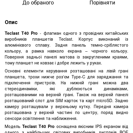
До обраного
Порівняти
Опис
Teclast T40 Pro
- флагман одного з провідних китайських
виробників планшетів Teclast. Корпус виконаний із
алюмінієвого сплаву. Задня панель темно-сріблястого
кольору, а рамка навколо екрана – чорного кольору.
Поверхня задньої панелі матова із закругленими краями,
тому планшет не ковзає і добре лежить у руках.
Основні елементи керування розташовані на лівій грані
планшета, трохи нижче роз'єм Type-C для заряджання та
підключення пристроїв. На нижній грані можна два
стереодинаміки, які дублюються динаміками,
розташованими на верхній грані. Також на верхній панелі
розташований слот для SIM карток та карт microSD. Задню
камеру розташували у верхньому кутку. Передня камера
розташована у верхній частині по центру, поряд видно
сенсори освітлення та наближення.
Модель
Teclast T40 Pro
оснащена якісним IPS екраном від
одного з найбільших світових виробників дисплеїв BOE