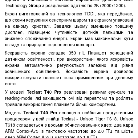
Technology Group з роздільною здатністю 2K (2000х1200).
Екран виготовлений за технологією TDDI, яка передбачає,
що схеми керування сенсорним шаром та екраном упаковані
на одному кристалі. Завдяки цьому зменшено товщину
дисплея, підвищено чутливість дотиків пальцями та
знижено споживання енергії. Екран має максимальні кути
огляду та природне перенесення кольорів.
Яскравість екрана складає 350 nit. Планшет оснащений
датчиком освітленості, при використанні якого яскравість
екрана автоматично регулюється залежно від рівня
зовнішнього освітлення. Яскравість екрана дозволяє
використовувати планшет поза приміщенням при денному
світлі.
У моделі
Teclast T40 Pro
реалізовані режими eye-care та
reading-mode, які захищають очі від перевтоми та роблять
тривале використання планшета більш комфортним.
Модель
Teclast T40 Pro
оснащена найбільш продуктивним
процесором у всій лінійці Teclast - Unisoc Tiger T618. Unisoc
T618 складається з восьми обчислювальних ядер: два ядра
ARM Cortex-A75 із тактовою частотою до 2.0 ГГц та шість
ядер ARM Cortex-A55 із частотою до 1.8 ГГц.