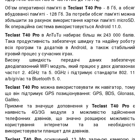
Об'єм оперативної пам'яті в
Teclast T40 Pro
- 8 Гб, а обсяг
вбудованої пам'яті - 128 Гб. За потреби обсяг пам'яті можна
збільшити за рахунок використання картки пам'яті microSD.
Як операційна система використовується Android 11.0.
Teclast T40 Pro
в AnTuTu набирає більш як 243 000 балів.
Така продуктивність забезпечує швидку та надійну роботу
всіх програм та додатків в Android, а також стабільний
ігровий процес у сучасних іграх.
Високу швидкість передачі даних забезпечує
дводіапазонний WiFi модуль, який працює у двох діапазонах
частот 2. 4GHz та 5. 0GHz і підтримує стандарти 802. 11
a/b/g/n/ac та Bluetooth 5. 0.
Teclast T40 Pro
можна використовувати як навігатор, тому
що він підтримує GPS позиціонування: GPS, BDS, Glonass,
Galileo.
Приємне та значуще доповнення у
Teclast T40 Pro
є
наявність 4G/3G модуля з можливістю здійснення
телефонних дзвінків, що значно розширює можливість
користування інтернетом та за необхідності
використовувати планшет для дзвінків.
Teclast T40 Pro
оснащений 13 Мп задньою камерою із