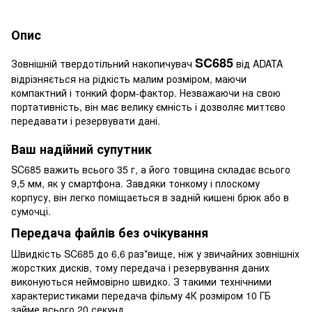
Опис
SC685
Зовнішній твердотільний накопичувач
від ADATA
відрізняється на рідкість малим розміром, маючи
компактний і тонкий форм-фактор. Незважаючи на свою
портативність, він має велику ємність і дозволяє миттєво
передавати і резервувати дані.
Ваш надійний супутник
SC685 важить всього 35 г, а його товщина складає всього
9,5 мм, як у смартфона. Завдяки тонкому і плоскому
корпусу, він легко поміщається в задній кишені брюк або в
сумочці.
Передача файлів без очікування
Швидкість SC685 до 6,6 раз*вище, ніж у звичайних зовнішніх
жорстких дисків, тому передача і резервування даних
виконуються неймовірно швидко. З такими технічними
характеристиками передача фільму 4К розміром 10 ГБ
займе всього 20 секунд.