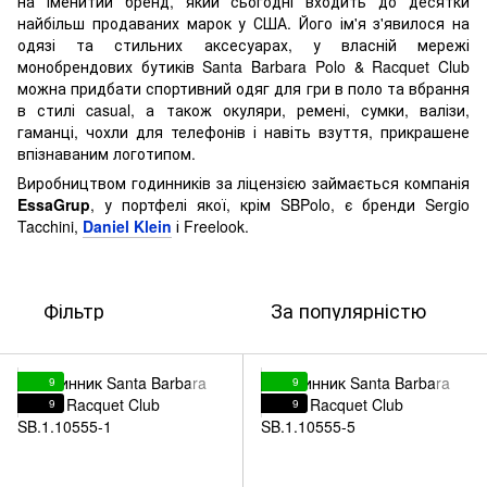
на іменитий бренд, який сьогодні входить до десятки
найбільш продаваних марок у США. Його ім'я з'явилося на
одязі та стильних аксесуарах, у власній мережі
монобрендових бутиків Santa Barbara Polo & Racquet Club
можна придбати спортивний одяг для гри в поло та вбрання
в стилі casual, а також окуляри, ремені, сумки, валізи,
гаманці, чохли для телефонів і навіть взуття, прикрашене
впізнаваним логотипом.
Виробництвом годинників за ліцензією займається компанія
EssaGrup
, у портфелі якої, крім SBPolo, є бренди Sergio
Tacchini,
Daniel Klein
і Freelook.
Фільтр
За популярністю
9
9
9
9