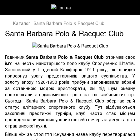
Каталог
Santa Barbara Polo & Racquet Club
Santa Barbara Polo & Racquet Club
Годинник
Santa Barbara Polo & Racquet Club
отримав своє
ім'я на честь найстарішого поло-клубу Сполучених Штатів.
Заснований у Південній Каліфорнії 1911 року, він швидко
привернув увагу представників вищого суспільства. У
золоту епоху 1920-1930 років трибуни заповнювали вбрані
за останньою модою аристократи, які під шум океану
спостерігали за динамічною грою на тлі кам'янистих гір.
Сьогодні Santa Barbara Polo & Racquet Club зберігає свій
статус елітарного спортивного клубу. Тут відбуваються
захопливі престижні турніри, клуб часто стає місцем
проведення вишуканих урочистостей і вечерь із дегустацією
страв високої кухні.
Більш ніж за століття існування назва клубу перетворилася