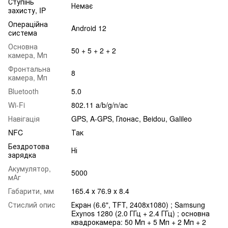
Ступінь
Немає
захисту, IP
Операційна
Android 12
система
Основна
50 + 5 + 2 + 2
камера, Мп
Фронтальна
8
камера, Мп
Bluetooth
5.0
Wi-Fi
802.11 a/b/g/n/ac
Навігація
GPS, A-GPS, Глонас, Beidou, Galileo
NFC
Так
Бездротова
Ні
зарядка
Акумулятор,
5000
мАг
Габарити, мм
165.4 х 76.9 х 8.4
Стислий опис
Екран (6.6", TFT, 2408x1080) ; Samsung
Exynos 1280 (2.0 ГГц + 2.4 ГГц) ; основна
квадрокамера: 50 Мп + 5 Мп + 2 Мп + 2