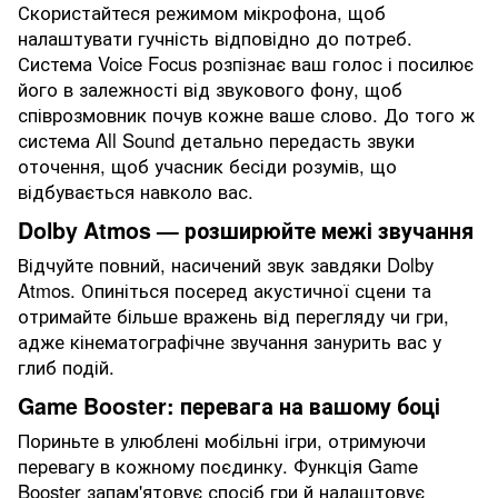
Скористайтеся режимом мікрофона, щоб
налаштувати гучність відповідно до потреб.
Система Voice Focus розпізнає ваш голос і посилює
його в залежності від звукового фону, щоб
співрозмовник почув кожне ваше слово. До того ж
система All Sound детально передасть звуки
оточення, щоб учасник бесіди розумів, що
відбувається навколо вас.
Dolby Atmos — розширюйте межі звучання
Відчуйте повний, насичений звук завдяки Dolby
Atmos. Опиніться посеред акустичної сцени та
отримайте більше вражень від перегляду чи гри,
адже кінематографічне звучання занурить вас у
глиб подій.
Game Booster: перевага на вашому боці
Пориньте в улюблені мобільні ігри, отримуючи
перевагу в кожному поєдинку. Функція Game
Booster запам'ятовує спосіб гри й налаштовує