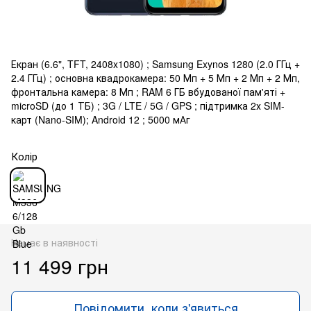
Екран (6.6", TFT, 2408x1080) ; Samsung Exynos 1280 (2.0 ГГц +
2.4 ГГц) ; основна квадрокамера: 50 Мп + 5 Мп + 2 Мп + 2 Мп,
фронтальна камера: 8 Мп ; RAM 6 ГБ вбудованої пам'яті +
microSD (до 1 ТБ) ; 3G / LTE / 5G / GPS ; підтримка 2х SIM-
карт (Nano-SIM); Android 12 ; 5000 мАг
Колір
Немає в наявності
11 499 грн
Повідомити, коли з'явиться