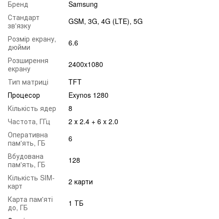
Бренд
Samsung
Стандарт
GSM, 3G, 4G (LTE), 5G
зв'язку
Розмір екрану,
6.6
дюйми
Розширення
2400x1080
екрану
Тип матриці
TFT
Процесор
Exynos 1280
Кількість ядер
8
Частота, ГГц
2 х 2.4 + 6 x 2.0
Оперативна
6
пам'ять, ГБ
Вбудована
128
пам'ять, ГБ
Кількість SIM-
2 карти
карт
Карта пам'яті
1 ТБ
до, ГБ