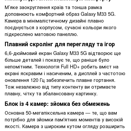
М’яке заокруглення країв та тонша рамка
доповнюють комфортний образ Galaxy M33 5G.
Камера в мінімалістичному дизайні плавно
поєднується з корпусом, сучасні кольори якого
підкреслено матовою панеллю.
Плавний скролінг для перегляду та ігор
6,6-дюймовий екран Galaxy M33 5G відтворює ще
більше деталей і показує те, що раніше було
непомітним. Технологія Full HD+ робить вміст на
екрані яскравим і насиченим, а дисплей з частотою
оновлення 120 Гц забезпечить плавне гортання.
Тож незалежно від типу контенту ви отримаєте
плавну, чітку та збалансовану картинку.
Блок із 4 камер: зйомка без обмежень
Основна 50-мегапіксельна камера — те, що вам
потрібно для зйомки пам'ятних моментів у високій
якості. Камера з широким кутом огляду розширить