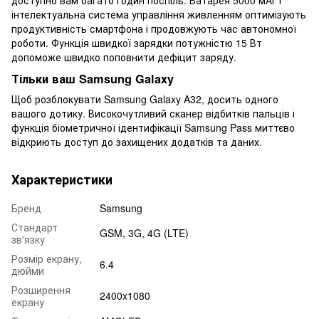
доступно вам багато годин поспіль. Батарея 5000 мАг і
інтелектуальна система управління живленням оптимізують
продуктивність смартфона і продовжують час автономної
роботи. Функція швидкої зарядки потужністю 15 Вт
допоможе швидко поповнити дефіцит заряду.
Тільки ваш Samsung Galaxy
Щоб розблокувати Samsung Galaxy A32, досить одного
вашого дотику. Високочутливий сканер відбитків пальців і
функція біометричної ідентифікації Samsung Pass миттєво
відкриють доступ до захищених додатків та даних.
Характеристики
Бренд
Samsung
Стандарт
GSM, 3G, 4G (LTE)
зв'язку
Розмір екрану,
6.4
дюйми
Розширення
2400x1080
екрану