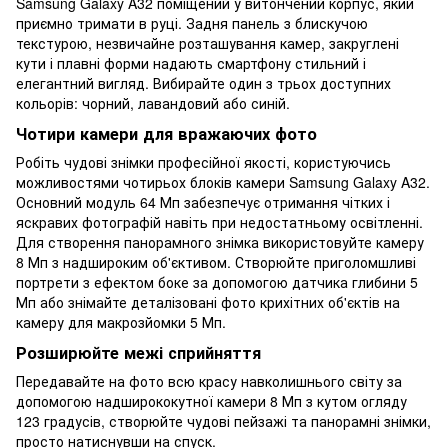
Samsung Galaxy A32 поміщений у витончений корпус, який
приємно тримати в руці. Задня панель з блискучою
текстурою, незвичайне розташування камер, закруглені
кути і плавні форми надають смартфону стильний і
елегантний вигляд. Вибирайте один з трьох доступних
кольорів: чорний, лавандовий або синій.
Чотири камери для вражаючих фото
Робіть чудові знімки професійної якості, користуючись
можливостями чотирьох блоків камери Samsung Galaxy A32.
Основний модуль 64 Мп забезпечує отримання чітких і
яскравих фотографій навіть при недостатньому освітленні.
Для створення панорамного знімка використовуйте камеру
8 Мп з надшироким об'єктивом. Створюйте приголомшливі
портрети з ефектом боке за допомогою датчика глибини 5
Мп або знімайте деталізовані фото крихітних об'єктів на
камеру для макрозйомки 5 Мп.
Розширюйте межі сприйняття
Передавайте на фото всю красу навколишнього світу за
допомогою надширококутної камери 8 Мп з кутом огляду
123 градусів, створюйте чудові пейзажі та панорамні знімки,
просто натиснувши на спуск.