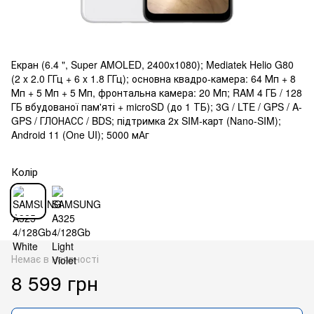
Екран (6.4 ", Super AMOLED, 2400x1080); Mediatek Helio G80
(2 x 2.0 ГГц + 6 x 1.8 ГГц); основна квадро-камера: 64 Мп + 8
Мп + 5 Мп + 5 Мп, фронтальна камера: 20 Мп; RAM 4 ГБ / 128
ГБ вбудованої пам'яті + microSD (до 1 ТБ); 3G / LTE / GPS / A-
GPS / ГЛОНАСС / BDS; підтримка 2х SIM-карт (Nano-SIM);
Android 11 (One UI); 5000 мАг
Колір
Немає в наявності
8 599 грн