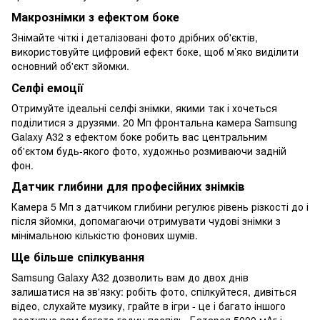
Макрознімки з ефектом боке
Знімайте чіткі і деталізовані фото дрібних об'єктів,
використовуйте цифровий ефект боке, щоб м’яко виділити
основний об'єкт зйомки.
Селфі емоції
Отримуйте ідеальні селфі знімки, якими так і хочеться
поділитися з друзями. 20 Мп фронтальна камера Samsung
Galaxy A32 з ефектом боке робить вас центральним
об'єктом будь-якого фото, художньо розмиваючи задній
фон.
Датчик глибини для професійних знімків
Камера 5 Мп з датчиком глибини регулює рівень різкості до і
після зйомки, допомагаючи отримувати чудові знімки з
мінімальною кількістю фонових шумів.
Ще більше спілкування
Samsung Galaxy A32 дозволить вам до двох днів
залишатися на зв'язку: робіть фото, спілкуйтеся, дивіться
відео, слухайте музику, грайте в ігри - це і багато іншого