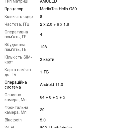
Тип матриці
AMOLED
Процесор
MediaTek Helio G80
Кількість ядер
8
Частота, ГГц
2 х 2.0 + 6 х 1.8
Оперативна
4
пам'ять, ГБ
Вбудована
128
пам'ять, ГБ
Кількість SIM-
2 карти
карт
Карта пам'яті
1 ТБ
до, ГБ
Операційна
Android 11.0
система
Основна
64 + 8 + 5 + 5
камера, Мп
Фронтальна
20
камера, Мп
Bluetooth
5.0
Wi-Fi
802.11 a/b/g/n/ac