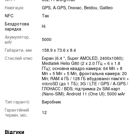
Навігація
GPS, A-GPS, Глонас, Beidou, Galileo
NFC
Так
Бездротова
Ні
зарядка
Акумулятор,
5000
мАг
Габарити, мм
158.9 x 73.6 x 8.4
Стислий опис
Екран (6.4 ", Super AMOLED, 2400x1080);
Mediatek Helio G80 (2 x 2.0 ГГц + 6 x 1.8
ГГц); основна квадро-камера: 64 Мп + 8
Мп + 5 Мп + 5 Мп, фронтальна камера: 20
Мп; RAM 4 ГБ / 128 ГБ вбудованої пам'яті +
microSD (до 1 ТБ); 3G / LTE / GPS / A-GPS /
ГЛОНАСС / BDS; підтримка 2х SIM-карт
(Nano-SIM); Android 11 (One UI); 5000 мАг
Тип гарантії
Виробник
Гарантійний
12
термін, міс.
Відгуки