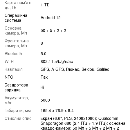
Карта пам'яті
1 ТБ
до, ГБ
Операційна
Android 12
система
Основна
50 + 5 + 2 + 2
камера, Мп
Фронтальна
8
камера, Мп
Bluetooth
5.0
Wi-Fi
802.11 a/b/g/n/ac
Навігація
GPS, A-GPS, Глонас, Beidou, Galileo
NFC
Так
Бездротова
Ні
зарядка
Акумулятор,
5000
мАг
Габарити, мм
165.4 х 76.9 х 8.4
Стислий опис
Екран (6.6", PLS, 2408x1080); Qualcomm
Snapdragon 680 (2.4 ГГц + 1.9 ГГц); основна
квадро-камера: 50 Мп + 5 Мп + 2 Мп + 2