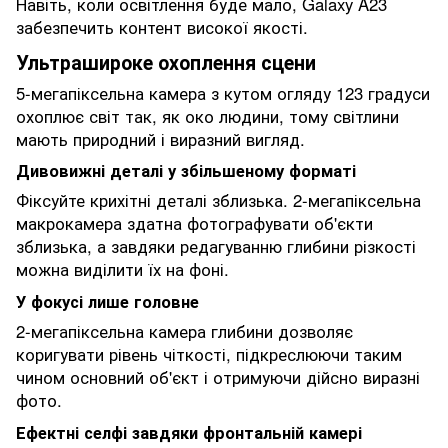
Навіть, коли освітлення буде мало, Galaxy A23
забезпечить контент високої якості.
Ультрашироке охоплення сцени
5-мегапіксельна камера з кутом огляду 123 градуси
охоплює світ так, як око людини, тому світлини
мають природний і виразний вигляд.
Дивовижні деталі у збільшеному форматі
Фіксуйте крихітні деталі зблизька. 2-мегапіксельна
макрокамера здатна фотографувати об'єкти
зблизька, а завдяки редагуванню глибини різкості
можна виділити їх на фоні.
У фокусі лише головне
2-мегапіксельна камера глибини дозволяє
коригувати рівень чіткості, підкреслюючи таким
чином основний об'єкт і отримуючи дійсно виразні
фото.
Ефектні селфі завдяки фронтальній камері