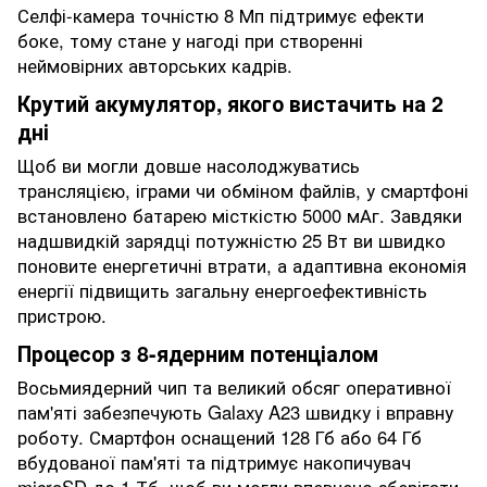
Селфі-камера точністю 8 Мп підтримує ефекти
боке, тому стане у нагоді при створенні
неймовірних авторських кадрів.
Крутий акумулятор, якого вистачить на 2
дні
Щоб ви могли довше насолоджуватись
трансляцією, іграми чи обміном файлів, у смартфоні
встановлено батарею місткістю 5000 мАг. Завдяки
надшвидкій зарядці потужністю 25 Вт ви швидко
поновите енергетичні втрати, а адаптивна економія
енергії підвищить загальну енергоефективність
пристрою.
Процесор з 8-ядерним потенціалом
Восьмиядерний чип та великий обсяг оперативної
пам'яті забезпечують Galaxy A23 швидку і вправну
роботу. Смартфон оснащений 128 Гб або 64 Гб
вбудованої пам'яті та підтримує накопичувач
microSD до 1 Тб, щоб ви могли впевнено зберігати