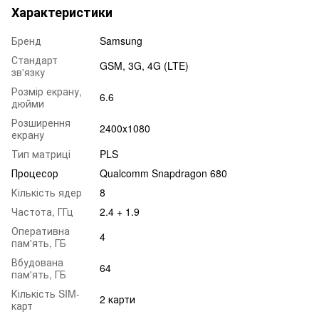
Характеристики
Бренд
Samsung
Стандарт
GSM, 3G, 4G (LTE)
зв'язку
Розмір екрану,
6.6
дюйми
Розширення
2400x1080
екрану
Тип матриці
PLS
Процесор
Qualcomm Snapdragon 680
Кількість ядер
8
Частота, ГГц
2.4 + 1.9
Оперативна
4
пам'ять, ГБ
Вбудована
64
пам'ять, ГБ
Кількість SIM-
2 карти
карт