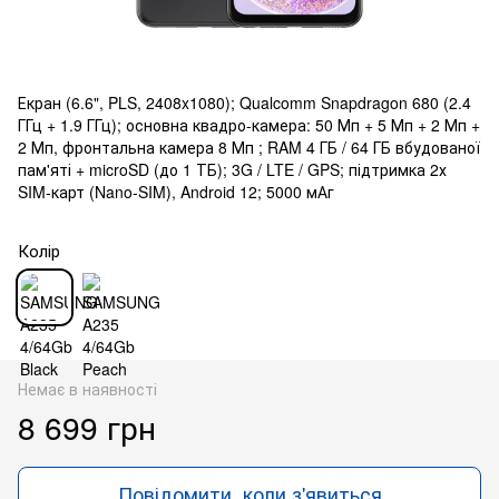
Екран (6.6", PLS, 2408x1080); Qualcomm Snapdragon 680 (2.4
ГГц + 1.9 ГГц); основна квадро-камера: 50 Мп + 5 Мп + 2 Мп +
2 Мп, фронтальна камера 8 Мп ; RAM 4 ГБ / 64 ГБ вбудованої
пам'яті + microSD (до 1 ТБ); 3G / LTE / GPS; підтримка 2х
SIM-карт (Nano-SIM), Android 12; 5000 мАг
Колір
Немає в наявності
8 699 грн
Повідомити, коли з'явиться