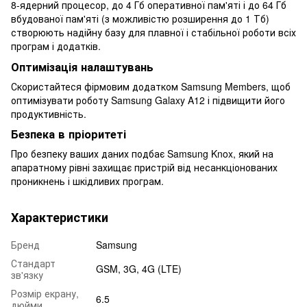
8-ядерний процесор, до 4 Гб оперативної пам'яті і до 64 Гб
вбудованої пам'яті (з можливістю розширення до 1 Тб)
створюють надійну базу для плавної і стабільної роботи всіх
програм і додатків.
Оптимізація налаштувань
Скористайтеся фірмовим додатком Samsung Members, щоб
оптимізувати роботу Samsung Galaxy A12 і підвищити його
продуктивність.
Безпека в пріоритеті
Про безпеку ваших даних подбає Samsung Knox, який на
апаратному рівні захищає пристрій від несанкціонованих
проникнень і шкідливих програм.
Характеристики
Бренд
Samsung
Стандарт
GSM, 3G, 4G (LTE)
зв'язку
Розмір екрану,
6.5
дюйми