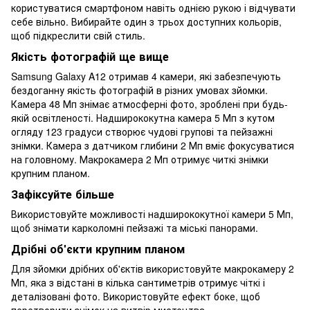
користуватися смартфоном навіть однією рукою і відчувати
себе вільно. Вибирайте один з трьох доступних кольорів,
щоб підкреслити свій стиль.
Якість фотографій ще вище
Samsung Galaxy A12 отримав 4 камери, які забезпечують
бездоганну якість фотографій в різних умовах зйомки.
Камера 48 Мп знімає атмосферні фото, зроблені при будь-
якій освітленості. Надширококутна камера 5 Мп з кутом
огляду 123 градуси створює чудові групові та пейзажні
знімки. Камера з датчиком глибини 2 Мп вміє фокусуватися
на головному. Макрокамера 2 Мп отримує читкі знімки
крупним планом.
Зафіксуйте більше
Використовуйте можливості надширококутної камери 5 Мп,
щоб знімати карколомні пейзажі та міські панорами.
Дрібні об'єкти крупним планом
Для зйомки дрібних об'єктів використовуйте макрокамеру 2
Мп, яка з відстані в кілька сантиметрів отримує чіткі і
деталізовані фото. Використовуйте ефект боке, щоб
перетворити знімок на витвір мистецтва.