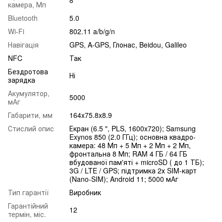
8
камера, Мп
Bluetooth
5.0
Wi-Fi
802.11 a/b/g/n
Навігація
GPS, A-GPS, Глонас, Beidou, Galileo
NFC
Так
Бездротова
Ні
зарядка
Акумулятор,
5000
мАг
Габарити, мм
164x75.8x8.9
Стислий опис
Екран (6.5 ", PLS, 1600x720); Samsung
Exynos 850 (2.0 ГГц); основна квадро-
камера: 48 Мп + 5 Мп + 2 Мп + 2 Мп,
фронтальна 8 Мп; RAM 4 ГБ / 64 ГБ
вбудованої пам'яті + microSD ( до 1 ТБ);
3G / LTE / GPS; підтримка 2х SIM-карт
(Nano-SIM); Android 11; 5000 мАг
Тип гарантії
Виробник
Гарантійний
12
термін, міс.