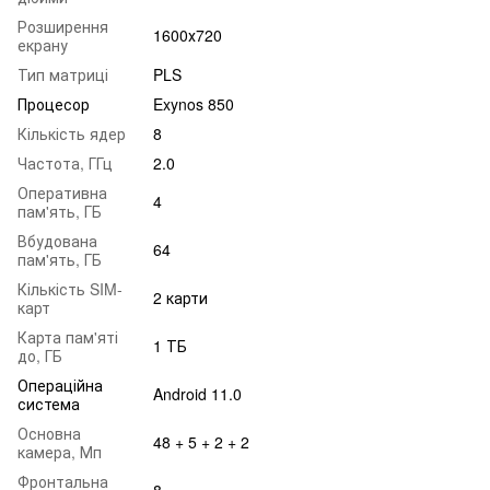
Розширення
1600х720
екрану
Тип матриці
PLS
Процесор
Exynos 850
Кількість ядер
8
Частота, ГГц
2.0
Оперативна
4
пам'ять, ГБ
Вбудована
64
пам'ять, ГБ
Кількість SIM-
2 карти
карт
Карта пам'яті
1 ТБ
до, ГБ
Операційна
Android 11.0
система
Основна
48 + 5 + 2 + 2
камера, Мп
Фронтальна