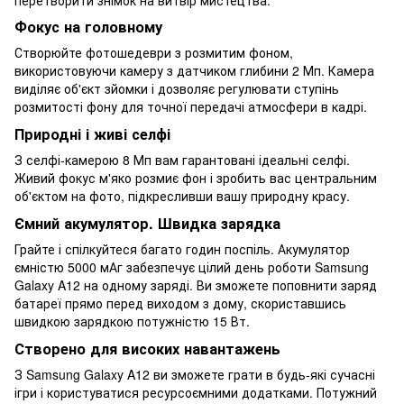
Фокус на головному
Створюйте фотошедеври з розмитим фоном,
використовуючи камеру з датчиком глибини 2 Мп. Камера
виділяє об'єкт зйомки і дозволяє регулювати ступінь
розмитості фону для точної передачі атмосфери в кадрі.
Природні і живі селфі
З селфі-камерою 8 Мп вам гарантовані ідеальні селфі.
Живий фокус м'яко розмиє фон і зробить вас центральним
об'єктом на фото, підкресливши вашу природну красу.
Ємний акумулятор. Швидка зарядка
Грайте і спілкуйтеся багато годин поспіль. Акумулятор
ємністю 5000 мАг забезпечує цілий день роботи Samsung
Galaxy A12 на одному заряді. Ви зможете поповнити заряд
батареї прямо перед виходом з дому, скориставшись
швидкою зарядкою потужністю 15 Вт.
Створено для високих навантажень
З Samsung Galaxy A12 ви зможете грати в будь-які сучасні
ігри і користуватися ресурсоємними додатками. Потужний