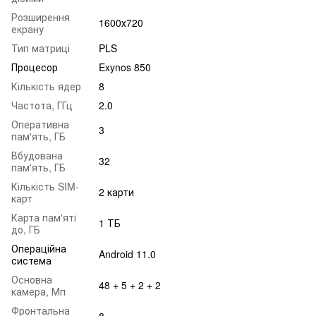
Розширення
1600х720
екрану
Тип матриці
PLS
Процесор
Exynos 850
Кількість ядер
8
Частота, ГГц
2.0
Оперативна
3
пам'ять, ГБ
Вбудована
32
пам'ять, ГБ
Кількість SIM-
2 карти
карт
Карта пам'яті
1 ТБ
до, ГБ
Операційна
Android 11.0
система
Основна
48 + 5 + 2 + 2
камера, Мп
Фронтальна