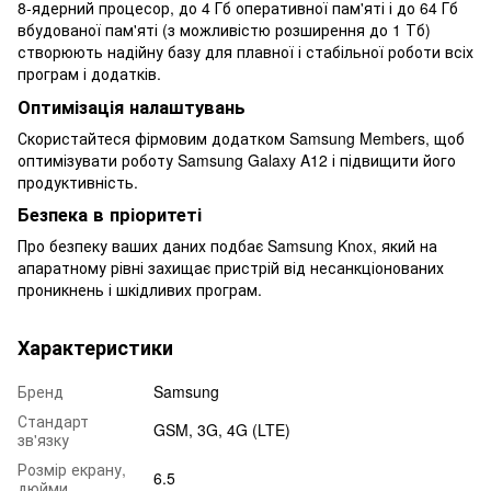
8-ядерний процесор, до 4 Гб оперативної пам'яті і до 64 Гб
вбудованої пам'яті (з можливістю розширення до 1 Тб)
створюють надійну базу для плавної і стабільної роботи всіх
програм і додатків.
Оптимізація налаштувань
Скористайтеся фірмовим додатком Samsung Members, щоб
оптимізувати роботу Samsung Galaxy A12 і підвищити його
продуктивність.
Безпека в пріоритеті
Про безпеку ваших даних подбає Samsung Knox, який на
апаратному рівні захищає пристрій від несанкціонованих
проникнень і шкідливих програм.
Характеристики
Бренд
Samsung
Стандарт
GSM, 3G, 4G (LTE)
зв'язку
Розмір екрану,
6.5
дюйми