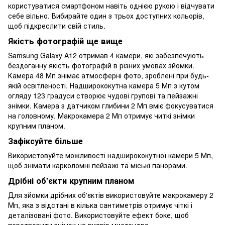
користуватися смартфоном навіть однією рукою і відчувати
себе вільно. Вибирайте один з трьох доступних кольорів,
щоб підкреслити свій стиль.
Якість фотографій ще вище
Samsung Galaxy A12 отримав 4 камери, які забезпечують
бездоганну якість фотографій в різних умовах зйомки.
Камера 48 Мп знімає атмосферні фото, зроблені при будь-
якій освітленості. Надширококутна камера 5 Мп з кутом
огляду 123 градуси створює чудові групові та пейзажні
знімки. Камера з датчиком глибини 2 Мп вміє фокусуватися
на головному. Макрокамера 2 Мп отримує читкі знімки
крупним планом.
Зафіксуйте більше
Використовуйте можливості надширококутної камери 5 Мп,
щоб знімати карколомні пейзажі та міські панорами.
Дрібні об'єкти крупним планом
Для зйомки дрібних об'єктів використовуйте макрокамеру 2
Мп, яка з відстані в кілька сантиметрів отримує чіткі і
деталізовані фото. Використовуйте ефект боке, щоб
перетворити знімок на витвір мистецтва.