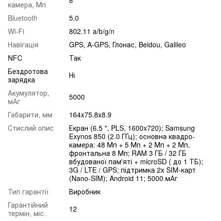
8
камера, Мп
Bluetooth
5.0
Wi-Fi
802.11 a/b/g/n
Навігація
GPS, A-GPS, Глонас, Beidou, Galileo
NFC
Так
Бездротова
Ні
зарядка
Акумулятор,
5000
мАг
Габарити, мм
164x75.8x8.9
Стислий опис
Екран (6.5 ", PLS, 1600x720); Samsung
Exynos 850 (2.0 ГГц); основна квадро-
камера: 48 Мп + 5 Мп + 2 Мп + 2 Мп,
фронтальна 8 Мп; RAM 3 ГБ / 32 ГБ
вбудованої пам'яті + microSD ( до 1 ТБ);
3G / LTE / GPS; підтримка 2х SIM-карт
(Nano-SIM); Android 11; 5000 мАг
Тип гарантії
Виробник
Гарантійний
12
термін, міс.