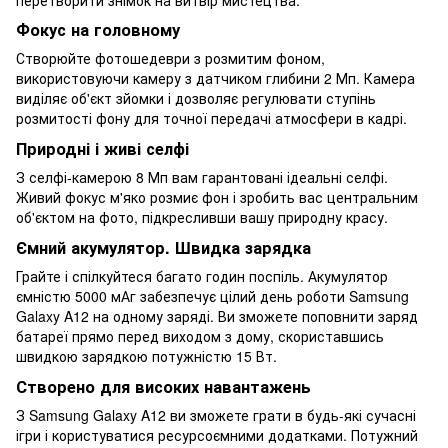
Фокус на головному
Створюйте фотошедеври з розмитим фоном,
використовуючи камеру з датчиком глибини 2 Мп. Камера
виділяє об'єкт зйомки і дозволяє регулювати ступінь
розмитості фону для точної передачі атмосфери в кадрі.
Природні і живі селфі
З селфі-камерою 8 Мп вам гарантовані ідеальні селфі.
Живий фокус м'яко розмиє фон і зробить вас центральним
об'єктом на фото, підкресливши вашу природну красу.
Ємний акумулятор. Швидка зарядка
Грайте і спілкуйтеся багато годин поспіль. Акумулятор
ємністю 5000 мАг забезпечує цілий день роботи Samsung
Galaxy A12 на одному заряді. Ви зможете поповнити заряд
батареї прямо перед виходом з дому, скориставшись
швидкою зарядкою потужністю 15 Вт.
Створено для високих навантажень
З Samsung Galaxy A12 ви зможете грати в будь-які сучасні
ігри і користуватися ресурсоємними додатками. Потужний