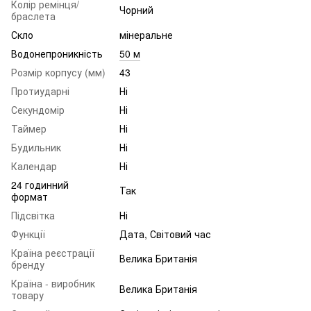
Колір ремінця/
Чорний
браслета
Скло
мінеральне
Водонепроникність
50 м
Розмір корпусу (мм)
43
Протиударні
Ні
Секундомір
Ні
Таймер
Ні
Будильник
Ні
Календар
Ні
24 годинний
Так
формат
Підсвітка
Ні
Функції
Дата, Світовий час
Країна реєстрації
Велика Британія
бренду
Країна - виробник
Велика Британія
товару