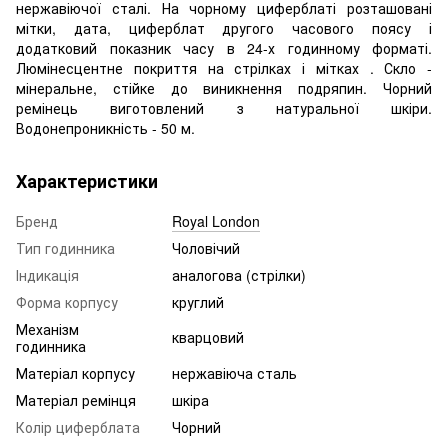
нержавіючої сталі. На чорному циферблаті розташовані
мітки, дата, циферблат другого часового поясу і
додатковий показник часу в 24-х годинному форматі.
Люмінесцентне покриття на стрілках і мітках . Скло -
мінеральне, стійке до виникнення подряпин. Чорний
ремінець виготовлений з натуральної шкіри.
Водонепроникність - 50 м.
Характеристики
Бренд
Royal London
Тип годинника
Чоловічий
Індикація
аналогова (стрілки)
Форма корпусу
круглий
Механізм
кварцовий
годинника
Матеріал корпусу
нержавіюча сталь
Матеріал ремінця
шкіра
Колір циферблата
Чорний