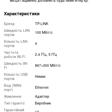
місця і відмінно доповнить будь-який інтер'єр.
Характеристики
Бренд
TP-LINK
Швидкість LAN
100 Мбіт/с
портів
Кількість LAN-
4
портів
Частота
2.4 ГГц, 5 ГГц
роботи Wi-Fi
Швидкість Wi-
867+300 Мбіт/с
Fi
Кількість USB
Немає
портів
Вхід (WAN-
Ethernet
порт)
Живлення
Адаптер
Тип гарантії
Виробник
Гарантійний
12