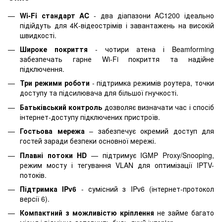
Wi-Fi стандарт AC
- два діапазони AC1200 ідеально
підійдуть для 4К-відеострімів і завантажень на високій
швидкості.
Широке покриття
- чотири атена і Beamforming
забезпечать гарне Wi-Fi покриття та надійне
підключення.
Три режими роботи
- підтримка режимів роутера, точки
доступу та підсилювача для більшої гнучкості.
Батьківський контроль
дозволяє визначати час і спосіб
інтернет-доступу підключених пристроїв.
Гостьова мережа
– забезпечує окремий доступ для
гостей заради безпеки основної мережі.
Плавні потоки HD
— підтримує IGMP Proxy/Snooping,
режим мосту і тегування VLAN для оптимізації IPTV-
потоків.
Підтримка IPv6
- сумісний з IPv6 (інтернет-протокол
версії 6).
Компактний з можливістю кріплення
не займе багато