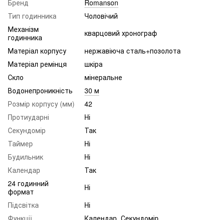
Бренд
Romanson
Тип годинника
Чоловічий
Механізм
кварцовий хронограф
годинника
Матеріал корпусу
нержавіюча сталь+позолота
Матеріал ремінця
шкіра
Скло
мінеральне
Водонепроникність
30 м
Розмір корпусу (мм)
42
Протиударні
Ні
Секундомір
Так
Таймер
Ні
Будильник
Ні
Календар
Так
24 годинний
Ні
формат
Підсвітка
Ні
Функції
Календар, Секундомір