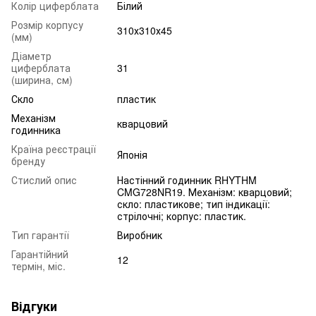
Колір циферблата
Білий
Розмір корпусу
310х310х45
(мм)
Діаметр
циферблата
31
(ширина, см)
Скло
пластик
Механізм
кварцовий
годинника
Країна реєстрації
Японія
бренду
Стислий опис
Настінний годинник RHYTHM
CMG728NR19. Механізм: кварцовий;
скло: пластикове; тип індикації:
стрілочні; корпус: пластик.
Тип гарантії
Виробник
Гарантійний
12
термін, міс.
Відгуки