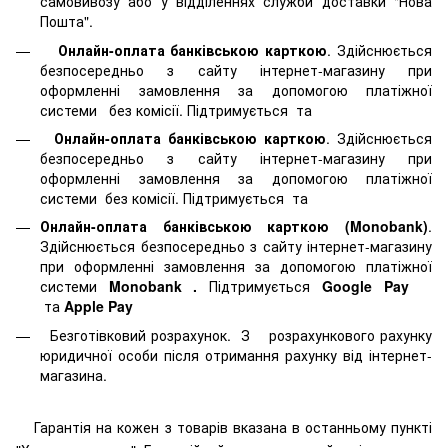
самовивозу або у відділеннях служби доставки "Нова
Пошта".
Онлайн-оплата банківською карткою
. Здійснюється
безпосередньо з сайту інтернет-магазину при
оформленні замовлення за допомогою платіжної
системи
без комісії. Підтримується
та
Онлайн-оплата банківською карткою
. Здійснюється
безпосередньо з сайту інтернет-магазину при
оформленні замовлення за допомогою платіжної
системи
без комісії. Підтримується
та
Онлайн-оплата банківською карткою (Monobank)
.
Здійснюється безпосередньо з сайту інтернет-магазину
при оформленні замовлення за допомогою платіжної
системи
Monobank
.
Підтримується
Google Pay
та
Apple Pay
Безготівковий розрахунок. З розрахункового рахунку
юридичної особи після отримання рахунку від інтернет-
магазина.
Гарантія на кожен з товарів вказана в останньому пункті