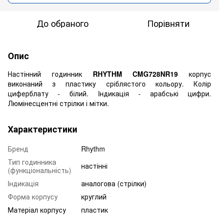
До обраного
Порівняти
Опис
Настінний годинник
RHYTHM CMG728NR19
корпус
виконаний з пластику сріблястого кольору. Колір
циферблату - білий. Індикація - арабські цифри.
Люмінесцентні стрілки і мітки.
Характеристики
Бренд
Rhythm
Тип годинника
настінні
(функціональність)
Індикація
аналогова (стрілки)
Форма корпусу
круглий
Матеріал корпусу
пластик