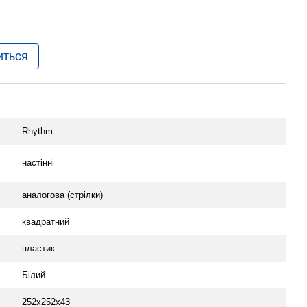
иться
Rhythm
настінні
аналогова (стрілки)
квадратний
пластик
Білий
252х252х43