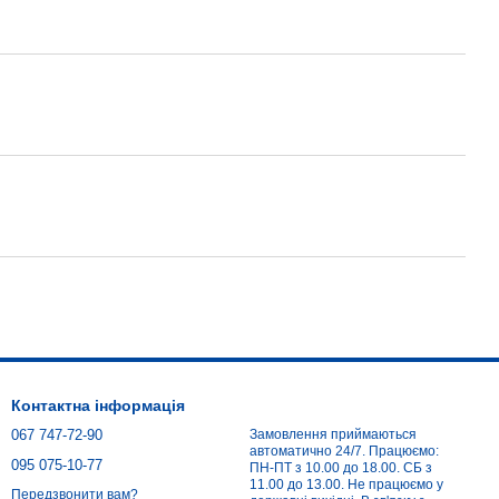
Контактна інформація
067 747-72-90
Замовлення приймаються
автоматично 24/7. Працюємо:
095 075-10-77
ПН-ПТ з 10.00 до 18.00. СБ з
11.00 до 13.00. Не працюємо у
Передзвонити вам?