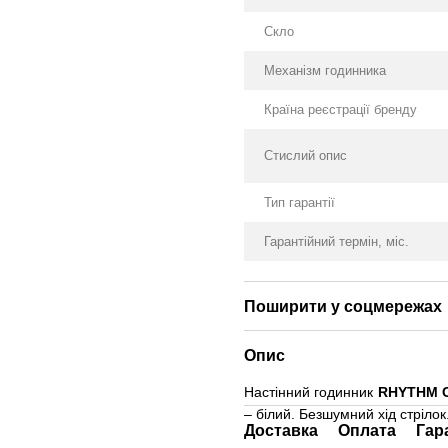
Скло
Механізм годинника
Країна реєстрації бренду
Стислий опис
Тип гарантії
Гарантійний термін, міс.
Поширити у соцмережах
Опис
Настінний годинник
RHYTHM 
– білий. Безшумний хід стрілок
Доставка
Оплата
Гар