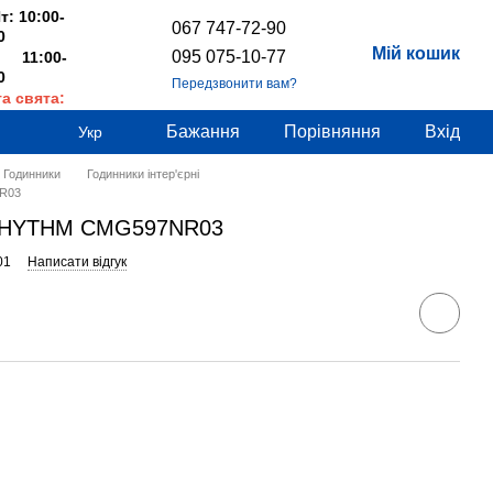
т: 10:00-
067 747-72-90
0
Мій кошик
095 075-10-77
 11:00-
0
Передзвонити вам?
та свята:
дні
Бажання
Порівняння
Вхід
Укр
Годинники
Годинники інтер'єрні
NR03
 RHYTHM CMG597NR03
01
Написати відгук