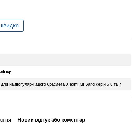
 швидко
олімер
 для найпопулярнійшого браслета Xiaomi Mi Band серій 5 6 та 7
антія
Новий відгук або коментар