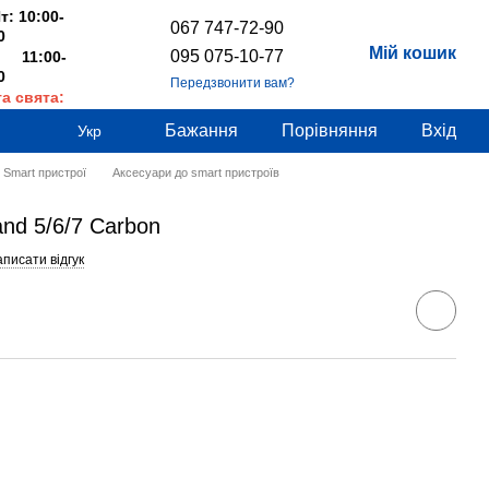
т: 10:00-
067 747-72-90
0
Мій кошик
095 075-10-77
 11:00-
0
Передзвонити вам?
та свята:
дні
Бажання
Порівняння
Вхід
Укр
Smart пристрої
Аксесуари до smart пристроїв
and 5/6/7 Carbon
писати відгук