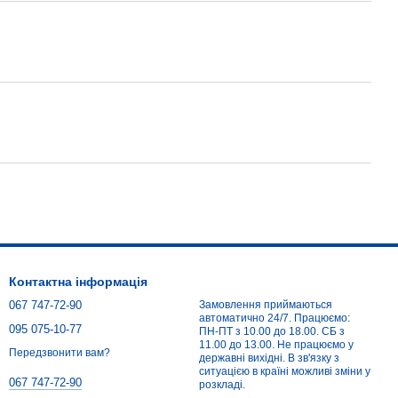
Контактна інформація
067 747-72-90
Замовлення приймаються
автоматично 24/7. Працюємо:
095 075-10-77
ПН-ПТ з 10.00 до 18.00. СБ з
11.00 до 13.00. Не працюємо у
Передзвонити вам?
державні вихідні. В зв'язку з
ситуацією в країні можливі зміни у
067 747-72-90
розкладі.