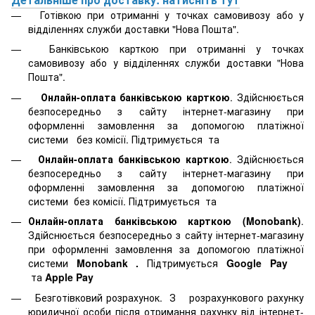
Готівкою при отриманні у точках самовивозу або у
відділеннях служби доставки "Нова Пошта".
Банківською карткою при отриманні у точках
самовивозу або у відділеннях служби доставки "Нова
Пошта".
Онлайн-оплата банківською карткою
. Здійснюється
безпосередньо з сайту інтернет-магазину при
оформленні замовлення за допомогою платіжної
системи
без комісії. Підтримується
та
Онлайн-оплата банківською карткою
. Здійснюється
безпосередньо з сайту інтернет-магазину при
оформленні замовлення за допомогою платіжної
системи
без комісії. Підтримується
та
Онлайн-оплата банківською карткою (Monobank)
.
Здійснюється безпосередньо з сайту інтернет-магазину
при оформленні замовлення за допомогою платіжної
системи
Monobank
.
Підтримується
Google Pay
та
Apple Pay
Безготівковий розрахунок. З розрахункового рахунку
юридичної особи після отримання рахунку від інтернет-