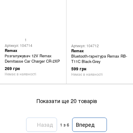
1
Артикул: 104714
Артикул: 104712
Remax
Remax
Розгалужувач 12V Remax
Bluetooth-гарнітура Remax RB-
Demitasse Car Charger CR-2XP
T11C Black-Grey
269 грн
599 грн
Немає в наявності
Немає в наявності
Показати ще 20 товарів
Назад
Вперед
1
з 6