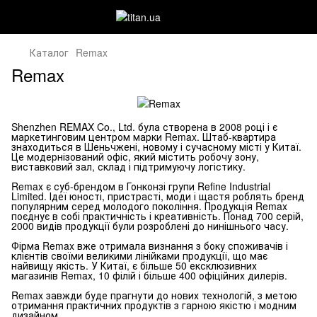
Каталог
Remax
Remax
Shenzhen REMAX Co., Ltd. була створена в 2008 році і є
маркетинговим центром марки Remax. Штаб-квартира
знаходиться в Шеньчжені, новому і сучасному місті
у
Китаї.
Це модернізований офіс, який містить робочу зону,
виставковий зал, склад і підтримуючу логістику.
Remax є суб-брендом в Гонконзі групи Refine Industrial
Limited. Ідеї ​​юності, пристрасті, моди і щастя роблять бренд
популярним серед молодого покоління. Продукція Remax
поєднує в собі практичність і креативність. Понад 700 серій,
2000 видів продукції були розроблені до нинішнього часу.
Фірма Remax вже отримала визнання з боку споживачів і
клієнтів своїми великими лінійками продукції, що
ма
є
найвищу
якіст
ь
. У Китаї, є більше 50 ексклюзивних
магазинів Remax, 10 філій і більше 400 офіційних дилерів.
Remax завжди буде прагнути до нових технологій, з метою
отримання практичних продуктів з гарною якістю і модним
дизайном.