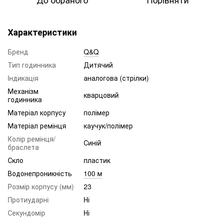
Характеристики
Бренд
Q&Q
Тип годинника
Дитячий
Індикація
аналогова (стрілки)
Механізм
кварцовий
годинника
Матеріал корпусу
полімер
Матеріал ремінця
каучук/полімер
Колір ремінця/
Синій
браслета
Скло
пластик
Водонепроникність
100 м
Розмір корпусу (мм)
23
Протиударні
Ні
Секундомір
Ні