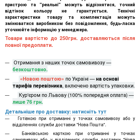
пристрою та "реальні" можуть відрізнятися, точний
відтінок кольору не гарантується. Технічні
характеристики товару та комплектація можуть
змінюватися виробником без повідомлення, будь-ласка
уточнюйте інформацію у менеджера.
Товари вартістю до 250грн. доставляються після
повної предоплати.
Отримання з наших точок самовивозу —
безкоштовно.
«Новою поштою»
по Україні —
на основі
тарифів перевізника
, включено вартість упаковки.
Кур'єром по Львову (100% попередня оплата) —
лише 76 грн.
Детальніше про доставку: натисніть тут
Готівкою при отриманні у точках самовивозу або у
відділеннях служби доставки "Нова Пошта".
Банківською карткою при отриманні у точках
самовивозу або у відділеннях служби доставки "Нова