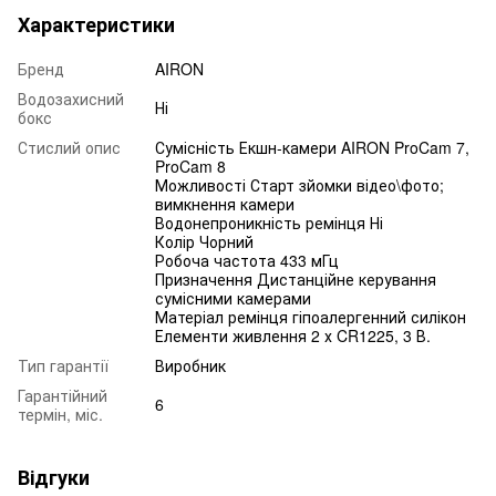
Характеристики
Бренд
AIRON
Водозахисний
Ні
бокс
Стислий опис
Сумісність Екшн-камери AIRON ProCam 7,
ProCam 8
Можливості Старт зйомки відео\фото;
вимкнення камери
Водонепроникність ремінця Ні
Колір Чорний
Робоча частота 433 мГц
Призначення Дистанційне керування
сумісними камерами
Матеріал ремінця гіпоалергенний силікон
Елементи живлення 2 х CR1225, 3 В.
Тип гарантії
Виробник
Гарантійний
6
термін, міс.
Відгуки