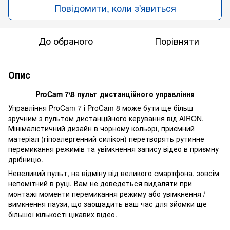
Повідомити, коли з'явиться
До обраного
Порівняти
Опис
ProCam 7\
8 пульт
дистанційного управління
Управління ProCam 7 і ProCam 8 може бути ще більш
зручним з пультом дистанційного керування від AIRON.
Мінімалістичний дизайн в чорному кольорі, приємний
матеріал (гіпоалергенний силікон) перетворять рутинне
перемикання режимів та увімкнення запису відео в приємну
дрібницю.
Невеликий пульт, на відміну від великого смартфона, зовсім
непомітний в руці. Вам не доведеться видаляти при
монтажі моменти перемикання режиму або увімкнення /
вимкнення паузи, що заощадить ваш час для зйомки ще
більшої кількості цікавих відео.