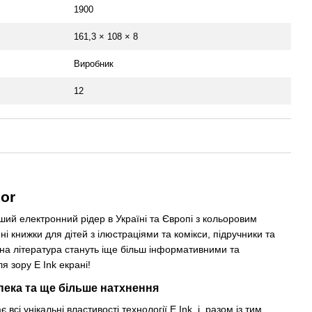
1900
161,3 × 108 × 8
Виробник
12
or
ший електронний рідер в Україні та Європі з кольоровим
ні книжки для дітей з ілюстраціями та комікси, підручники та
ьна література стануть іще більш інформативними та
 зору E Ink екрані!
пека та ще більше натхнення
всі унікальні властивості технології E Ink, і, разом із тим,