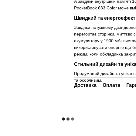
А завдяки внутрішній пам’яті 1
PocketBook 633 Color може вміс
Швидкий та енергоефек
Завдяки потужному двоядерном
перегортає сторінки, миттєво 
акумулятору у 1900 мАг виста
використовувати енергію ще б
режим, коли обкладинка закри
Стильний дизайн та унік
Продуманий дизайн та унікальн
та особливим.
Доставка
Оплата
Гар