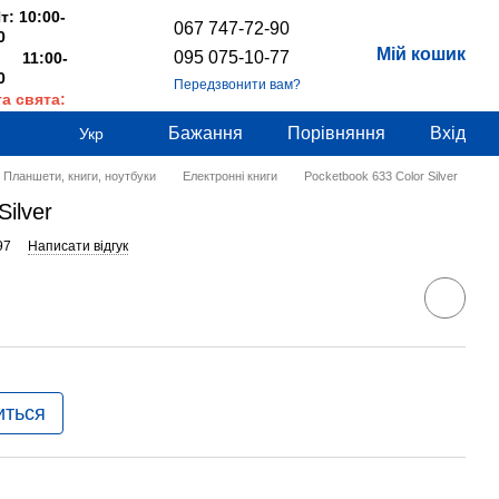
т: 10:00-
067 747-72-90
0
Мій кошик
095 075-10-77
 11:00-
0
Передзвонити вам?
та свята:
дні
Бажання
Порівняння
Вхід
Укр
Планшети, книги, ноутбуки
Електронні книги
Pocketbook 633 Color Silver
Silver
97
Написати відгук
иться