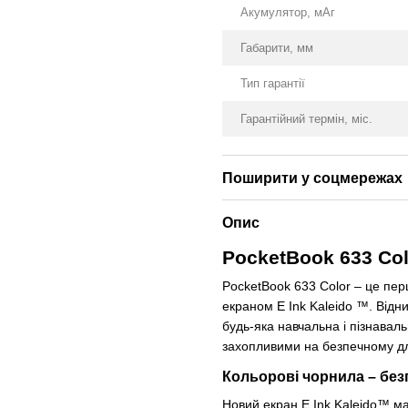
Акумулятор, мАг
Габарити, мм
Тип гарантії
Гарантійний термін, міс.
Поширити у соцмережах
Опис
PocketBook
633 Col
PocketBook 633 Color – це пер
екраном E Ink Kaleido ™. Відни
будь-яка навчальна і пізнавал
захопливими на безпечному для
Кольорові чорнила – без
Новий екран E Ink Kaleido™ має 