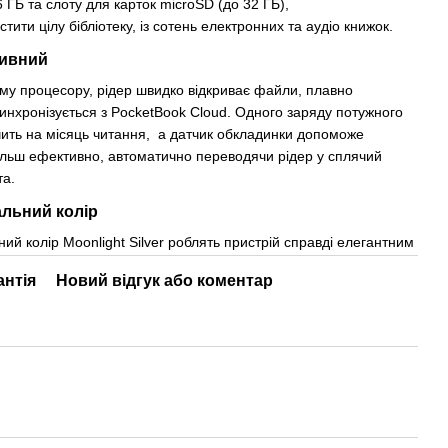
6 ГБ та слоту для карток microSD (до 32 ГБ),
тити цілу бібліотеку, із сотень електронних та аудіо книжок.
тивний
у процесору, рідер швидко відкриває файли, плавно
синхронізується з PocketBook Cloud. Одного заряду потужного
чить на місяць читання, а датчик обкладинки допоможе
ільш ефективно, автоматично переводячи рідер у сплячий
та.
альний колір
ий колір Moonlight Silver роблять пристрій справді елегантним
антія
Новий відгук або коментар