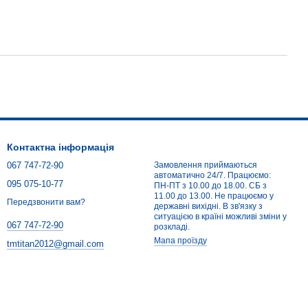
Контактна інформація
067 747-72-90
Замовлення приймаються
автоматично 24/7. Працюємо:
095 075-10-77
ПН-ПТ з 10.00 до 18.00. СБ з
11.00 до 13.00. Не працюємо у
Передзвонити вам?
державні вихідні. В зв'язку з
ситуацією в країні можливі зміни у
067 747-72-90
розкладі.
Мапа проїзду
tmtitan2012@gmail.com