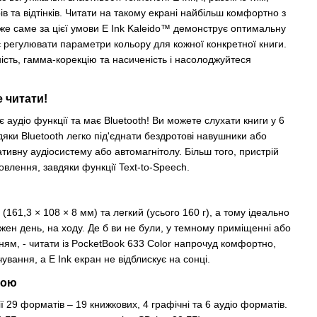
в та відтінків. Читати на такому екрані найбільш комфортно з
же саме за цієї умови E Ink Kaleido™ демонструє оптимальну
є регулювати параметри кольору для кожної конкретної книги.
ність, гамма-корекцію та насиченість і насолоджуйтеся
 читати!
 аудіо функції та має Bluetooth! Ви можете слухати книги у 6
ки Bluetooth легко під'єднати бездротові навушники або
тивну аудіосистему або автомагнітолу. Більш того, пристрій
влення, завдяки функції Text-to-Speech.
161,3 × 108 × 8 мм) та легкий (усього 160 г), а тому ідеально
ожен день, на ходу. Де б ви не були, у темному приміщенні або
ям, - читати із PocketBook 633 Color напрочуд комфортно,
ування, а E Ink екран не відблискує на сонці.
кою
ї 29 форматів – 19 книжкових, 4 графічні та 6 аудіо форматів.