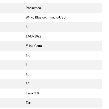
Pocketbook
Wi-Fi, Bluetooth, micro-USB
6
1448х1072
E-Ink Carta
1.0
1
16
32
Linux 3.0
Так