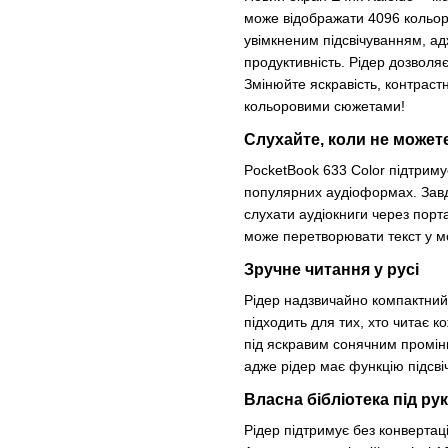
може відображати 4096 кольорі
увімкненим підсвічуванням, ад
продуктивність. Рідер дозволя
Змінюйте яскравість, контраст
кольоровими сюжетами!
Слухайте, коли не можете
PocketBook 633 Color підтримує
популярних аудіоформах. Завдя
слухати аудіокниги через порта
може перетворювати текст у мо
Зручне читання у русі
Рідер надзвичайно компактний (
підходить для тих, хто читає к
під яскравим сонячним промінн
адже рідер має функцію підсвіч
Власна бібліотека під ру
Рідер підтримує без конвертаці