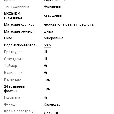
Тип годинника
Чоловічий
Механізм
кварцовий
годинника
Матеріал корпусу
нержавіюча сталь+позолота
Матеріал ремінця
шкіра
Скло
мінеральне
Водонепроникність
50 м
Протиударні
Ні
Секундомір
Ні
Таймер
Ні
Будильник
Ні
Календар
Так
24 годинний
Так
формат
Підсвітка
Ні
Функції
Календар
Країна реєстрації
Франція