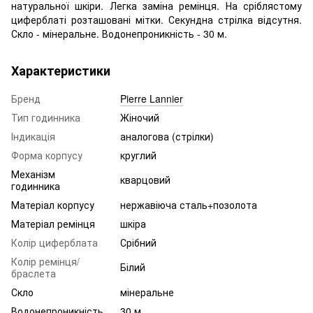
натуральної шкіри. Легка заміна ремінця. На сріблястому
циферблаті розташовані мітки. Секундна стрілка відсутня.
Скло - мінеральне. Водонепроникність - 30 м.
Характеристики
Бренд
Pierre Lannier
Тип годинника
Жіночий
Індикація
аналогова (стрілки)
Форма корпусу
круглий
Механізм
кварцовий
годинника
Матеріал корпусу
нержавіюча сталь+позолота
Матеріал ремінця
шкіра
Колір циферблата
Срібний
Колір ремінця/
Білий
браслета
Скло
мінеральне
Водонепроникність
30 м