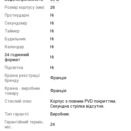
Розмір корпусу (мм)
26
Протиударні
Ні
Секундомір
Ні
Таймер
Ні
Будильник
Ні
Календар
Ні
24 годинний
Ні
формат
Підсвітка
Ні
Країна реєстрації
Франція
бренду
Країна - виробник
Франція
товару
Стислий опис
Корпус з повним PVD покриттям.
Секундна стрілка відсутня.
Тип гарантії
Виробник
Гарантійний термін,
24
міс.