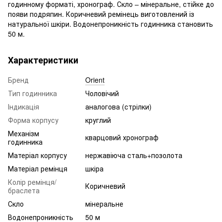
годинному форматі, хронограф. Скло – мінеральне, стійке до
появи подряпин. Коричневий ремінець виготовлений із
натуральної шкіри. Водонепроникність годинника становить
50 м.
Характеристики
Бренд
Orient
Тип годинника
Чоловічий
Індикація
аналогова (стрілки)
Форма корпусу
круглий
Механізм
кварцовий хронограф
годинника
Матеріал корпусу
нержавіюча сталь+позолота
Матеріал ремінця
шкіра
Колір ремінця/
Коричневий
браслета
Скло
мінеральне
Водонепроникність
50 м