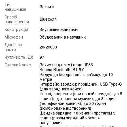
Тип
Закриті
навушників
Спосіб
Bluetooth
підключення
Конструкція
Внутрішньоканальні
Мікрофон
Вбудований в навушник
Діапазон
20-20000
частот
Чутливість, Дб
97
Стислий опис
Захист від поту і води: IP55
Версія Bluetooth: BT 5.0
Радіус дії бездротового зв'язку: до 10
метрів
Інтерфейс зарядки: провідний, USB Type-C
(для зарядного кейса)
Час відтворення (при повній зарядці): до 5
годин (відтворення музики); до 3 годин
(телефонний дзвінок); до 20 годин
(комбіноване відтворення)
Швидка зарядка: 10 хвилин протягом 3
годин (разом зарядний чохол +
навушники)