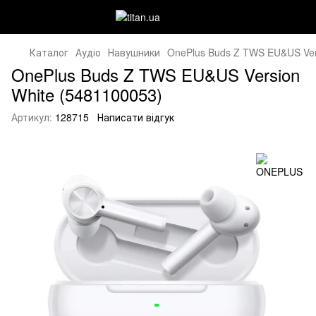
Каталог
Аудіо
Навушники
OnePlus Buds Z TWS EU&US Ver
OnePlus Buds Z TWS EU&US Version
White (5481100053)
Артикул:
128715
Написати відгук