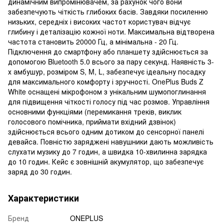
динамічним випромінювачем, за рахунок чого вони
забезпечують чіткість глибоких басів. Завдяки посиленню
низьких, середніх і високих частот користувач відчує
глибину і деталізацію кожної ноти. Максимальна відтворена
частота становить 20000 Гц, а мінімальна - 20 Гц.
Підключення до смартфону або планшету здійснюється за
допомогою Bluetooth 5.0 всього за пару секунд. Наявність 3-
х амбушур, розміром S, M, L, забезпечує ідеальну посадку
для максимального комфорту і зручності. OnePlus Buds Z
White оснащені мікрофоном з унікальним шумопоглинання
для підвищення чіткості голосу під час розмов. Управління
основними функціями (перемикання треків, виклик
голосового помічника, приймати вхідний дзвінок)
здійснюється всього одним дотиком до сенсорної панелі
девайса. Повністю заряджені навушники дають можливість
слухати музику до 7 годин, а швидка 10-хвилинна зарядка
до 10 годин. Кейс є зовнішній акумулятор, що забезпечує
заряд до 30 годин.
Характеристики
Бренд
ONEPLUS