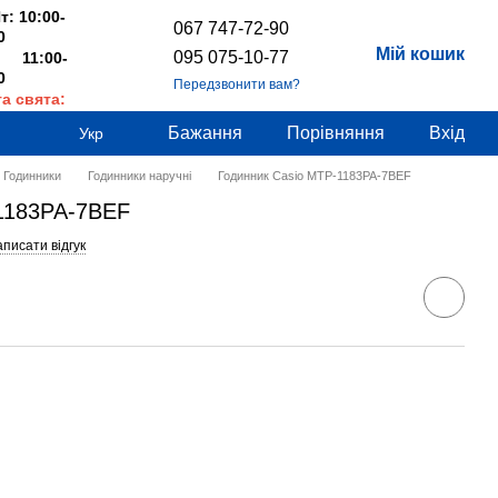
т: 10:00-
067 747-72-90
0
Мій кошик
095 075-10-77
 11:00-
0
Передзвонити вам?
та свята:
дні
Бажання
Порівняння
Вхід
Укр
Годинники
Годинники наручні
Годинник Casio MTP-1183PA-7BEF
1183PA-7BEF
писати відгук