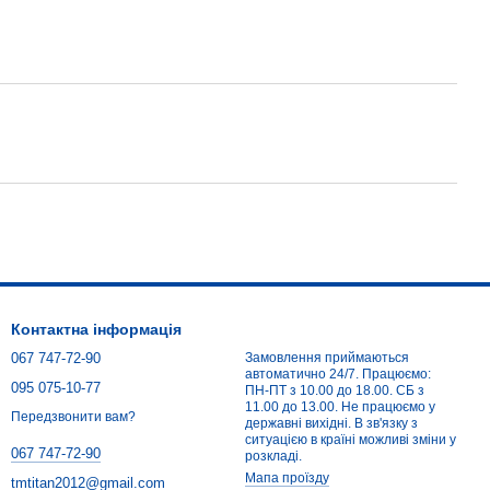
Контактна інформація
067 747-72-90
Замовлення приймаються
автоматично 24/7. Працюємо:
095 075-10-77
ПН-ПТ з 10.00 до 18.00. СБ з
11.00 до 13.00. Не працюємо у
Передзвонити вам?
державні вихідні. В зв'язку з
ситуацією в країні можливі зміни у
067 747-72-90
розкладі.
Мапа проїзду
tmtitan2012@gmail.com