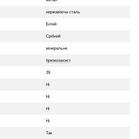
нержавіюча сталь
Білий
Срібний
мінеральне
бризкозахист
39
Ні
Ні
Ні
Ні
Так