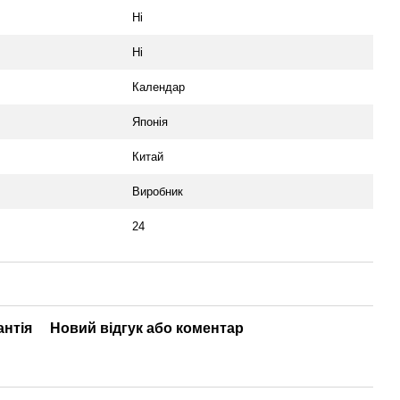
Ні
Ні
Календар
Японія
Китай
Виробник
24
антія
Новий відгук або коментар