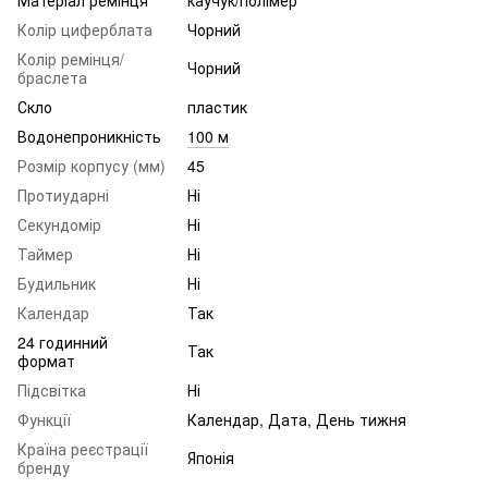
Колір циферблата
Чорний
Колір ремінця/
Чорний
браслета
Скло
пластик
Водонепроникність
100 м
Розмір корпусу (мм)
45
Протиударні
Ні
Секундомір
Ні
Таймер
Ні
Будильник
Ні
Календар
Так
24 годинний
Так
формат
Підсвітка
Ні
Функції
Календар, Дата, День тижня
Країна реєстрації
Японія
бренду