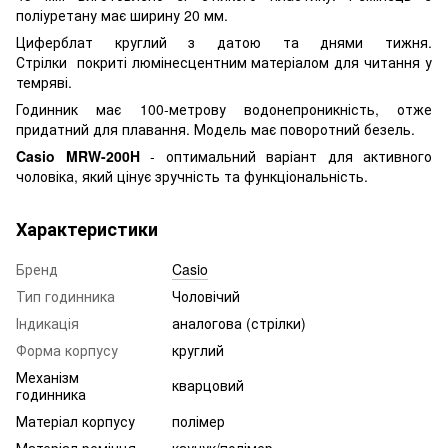
поліуретану має ширину 20 мм.
Циферблат круглий з датою та днями тижня.
Стрілки покриті люмінесцентним матеріалом для читання у
темряві.
Годинник має 100-метрову водонепроникність, отже
придатний для плавання. Модель має поворотний безель.
Casio MRW-200H
- оптимальний варіант для активного
чоловіка, який цінує зручність та функціональність.
Характеристики
Бренд
Casio
Тип годинника
Чоловічий
Індикація
аналогова (стрілки)
Форма корпусу
круглий
Механізм
кварцовий
годинника
Матеріал корпусу
полімер
Матеріал ремінця
каучук/полімер