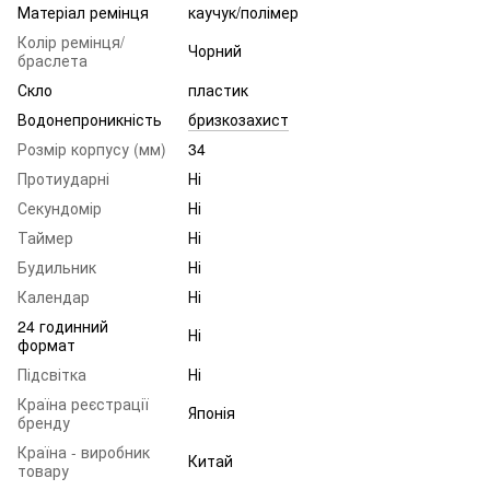
Матеріал ремінця
каучук/полімер
Колір ремінця/
Чорний
браслета
Скло
пластик
Водонепроникність
бризкозахист
Розмір корпусу (мм)
34
Протиударні
Ні
Секундомір
Ні
Таймер
Ні
Будильник
Ні
Календар
Ні
24 годинний
Ні
формат
Підсвітка
Ні
Країна реєстрації
Японія
бренду
Країна - виробник
Китай
товару