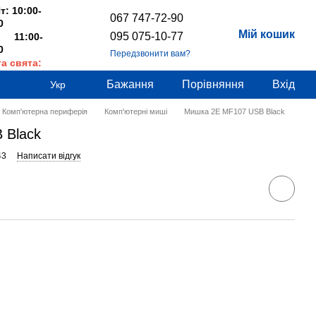
т: 10:00-
067 747-72-90
0
Мій кошик
095 075-10-77
 11:00-
0
Передзвонити вам?
та свята:
дні
Бажання
Порівняння
Вхід
Укр
Комп'ютерна периферія
Комп'ютерні миші
Мишка 2E MF107 USB Black
 Black
43
Написати відгук