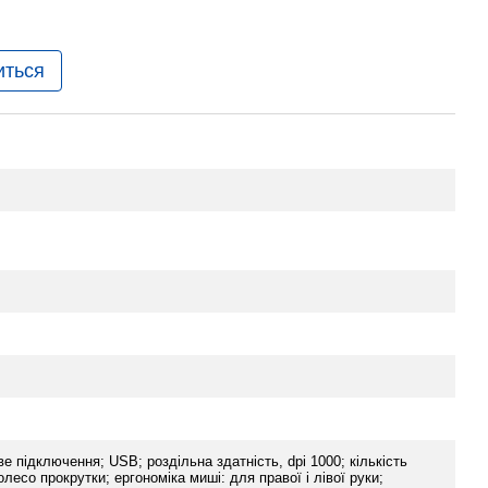
иться
е підключення; USB; роздільна здатність, dpi 1000; кількість
олесо прокрутки; ергономіка миші: для правої і лівої руки;