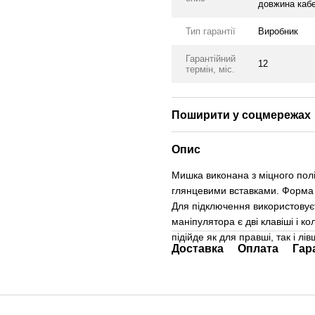
довжина каб
Тип гарантії
Виробник
Гарантійний
12
термін, міс.
Поширити у соцмережах
Опис
Мишка виконана з міцного пол
глянцевими вставками. Форма 
Для підключення використовує
маніпулятора є дві клавіші і 
підійде як для правші, так і лів
Доставка
Оплата
Гар