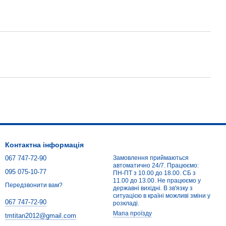
Контактна інформація
067 747-72-90
Замовлення приймаються
автоматично 24/7. Працюємо:
095 075-10-77
ПН-ПТ з 10.00 до 18.00. СБ з
11.00 до 13.00. Не працюємо у
Передзвонити вам?
державні вихідні. В зв'язку з
ситуацією в країні можливі зміни у
067 747-72-90
розкладі.
Мапа проїзду
tmtitan2012@gmail.com