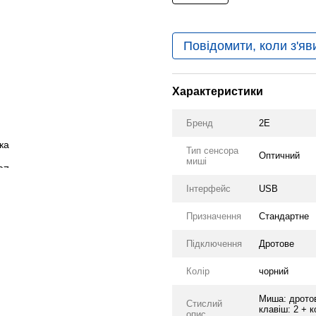
Повідомити, коли з'яв
Характеристики
Бренд
2E
Тип сенсора
Оптичний
миші
Інтерфейс
USB
Призначення
Стандартне
Підключення
Дротове
Колір
чорний
Миша: дротов
Стислий
клавіш: 2 + к
опис