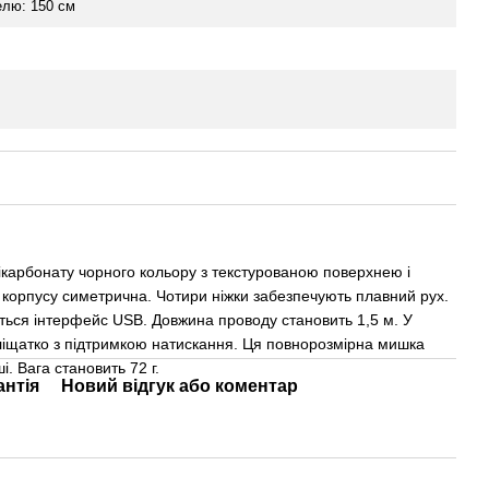
елю: 150 см
ікарбонату чорного кольору з текстурованою поверхнею і
корпусу симетрична. Чотири ніжки забезпечують плавний рух.
ться інтерфейс USB. Довжина проводу становить 1,5 м. У
коліщатко з підтримкою натискання. Ця повнорозмірна мишка
ші. Вага становить 72 г.
антія
Новий відгук або коментар