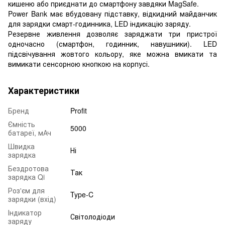
кишеню або приєднати до смартфону завдяки MagSafe.
Power Bank має вбудовану підставку, відкидний майданчик
для зарядки смарт-годинника, LED індикацію заряду.
Резервне живлення дозволяє заряджати три пристрої
одночасно (смартфон, годинник, навушники). LED
підсвічування жовтого кольору, яке можна вмикати та
вимикати сенсорною кнопкою на корпусі.
Характеристики
Бренд
Profit
Ємність
5000
батареї, мАч
Швидка
Ні
зарядка
Бездротова
Так
зарядка Qi
Роз'єм для
Type-C
зарядки (вхід)
Індикатор
Світолодіоди
заряду