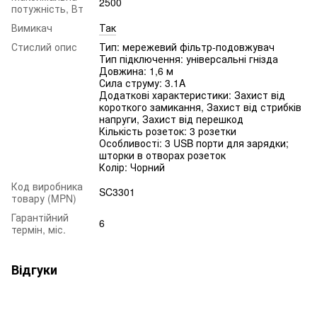
2500
потужність, Вт
Вимикач
Так
Стислий опис
Тип: мережевий фільтр-подовжувач
Тип підключення: універсальні гнізда
Довжина: 1,6 м
Сила струму: 3.1A
Додаткові характеристики: Захист від
короткого замикання, Захист від стрибків
напруги, Захист від перешкод
Кількість розеток: 3 розетки
Особливості: 3 USB порти для зарядки;
шторки в отворах розеток
Колір: Чорний
Код виробника
SC3301
товару (MPN)
Гарантійний
6
термін, міс.
Відгуки