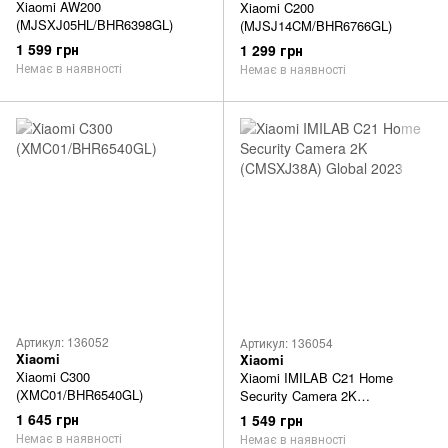
Xiaomi AW200
Xiaomi C200
(MJSXJ05HL/BHR6398GL)
(MJSJ14CM/BHR6766GL)
1 599 грн
1 299 грн
Немає в наявності
Немає в наявності
Артикул: 136052
Артикул: 136054
Xiaomi
Xiaomi
Xiaomi C300
Xiaomi IMILAB C21 Home
(XMC01/BHR6540GL)
Security Camera 2K
(CMSXJ38A) Global 2023
1 645 грн
1 549 грн
Немає в наявності
Немає в наявності