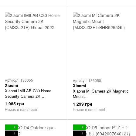
Артикул: 136055
Артикул: 136050
Xiaomi
Xiaomi
Xiaomi IMILAB C30 Home
Xiaomi Mi Camera 2K Magnetic
Security Camera 2K
Mount
(CMSXJ21E) Global 2023
(MJSXJ03HL/BHR5255GL)
1 985 грн
1 299 грн
Немає в наявності
Немає в наявності
4
4
4
4