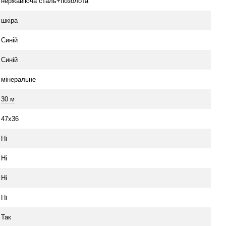
нержавіюча сталь+позолота
шкіра
Синій
Синій
мінеральне
30 м
47х36
Ні
Ні
Ні
Ні
Так