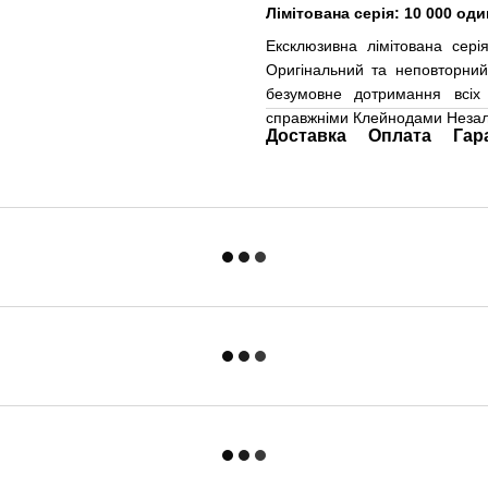
Лімітована серія: 10 000 од
Ексклюзивна лімітована сері
Оригінальний та неповторний 
безумовне дотримання всіх 
справжніми Клейнодами Незале
Доставка
Оплата
Гар