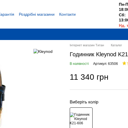
Пн-П
18:0
Гарантія
Роздрібні магазини
Контакти
Сб:
13:0
Нд. 
Вихі
Інтернет магазин Титан
Каталог
Годинник Kleynod K21
В наявності
Артикул: 63506
11 340 грн
Виберіть колір