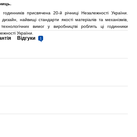
иниць.
я годинників присвячена 20-й річниці Незалежності України.
дизайн, найвищі стандарти якості матеріалів та механізмів,
технологічних вимог у виробництві роблять ці годинники
жності України.
антія
Відгуки
1