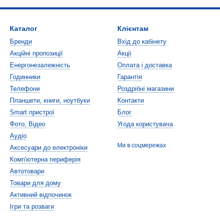
Каталог
Клієнтам
Бренди
Вхід до кабінету
Акційні пропозиції
Акції
Енергонезалежність
Оплата і доставка
Годинники
Гарантія
Телефони
Роздрібні магазини
Планшети, книги, ноутбуки
Контакти
Smart пристрої
Блог
Фото, Відео
Угода користувача
Аудіо
Ми в соцмережах
Аксесуари до електроніки
Комп'ютерна периферія
Автотовари
Товари для дому
Активний відпочинок
Ігри та розваги