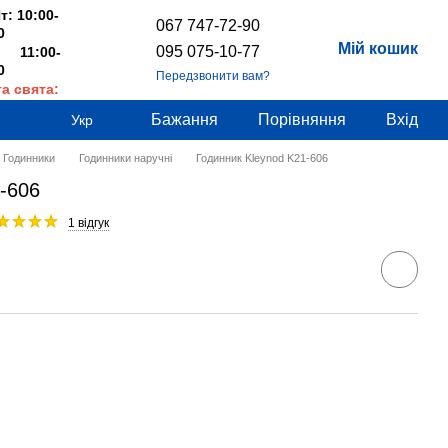
т: 10:00-
067 747-72-90
0
Мій кошик
095 075-10-77
 11:00-
0
Передзвонити вам?
та свята:
дні
Бажання
Порівняння
Вхід
Укр
Годинники
Годинники наручні
Годинник Kleynod K21-606
-606
1 відгук