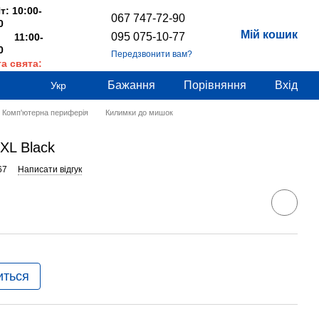
т: 10:00-
067 747-72-90
0
Мій кошик
095 075-10-77
 11:00-
0
Передзвонити вам?
та свята:
дні
Бажання
Порівняння
Вхід
Укр
Комп'ютерна периферія
Килимки до мишок
XL Black
67
Написати відгук
иться