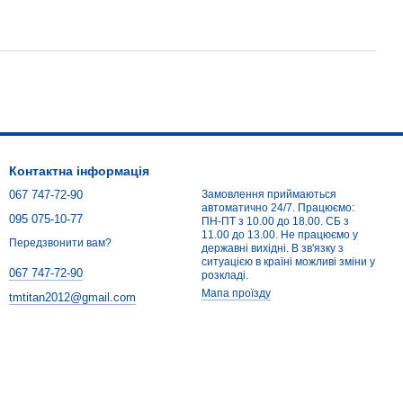
Контактна інформація
067 747-72-90
Замовлення приймаються
автоматично 24/7. Працюємо:
095 075-10-77
ПН-ПТ з 10.00 до 18.00. СБ з
11.00 до 13.00. Не працюємо у
Передзвонити вам?
державні вихідні. В зв'язку з
ситуацією в країні можливі зміни у
067 747-72-90
розкладі.
Мапа проїзду
tmtitan2012@gmail.com