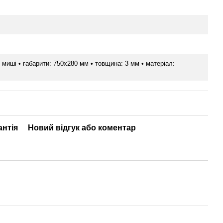
миші • габарити: 750х280 мм • товщина: 3 мм • матеріал:
антія
Новий відгук або коментар