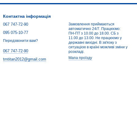
Контактна інформація
067 747-72-90
Замовлення приймаються
автоматично 24/7. Працюємо:
095 075-10-77
ПН-ПТ з 10.00 до 18.00. СБ з
11.00 до 13.00. Не працюємо у
Передзвонити вам?
державні вихідні. В зв'язку з
ситуацією в країні можливі зміни у
067 747-72-90
розкладі.
Мапа проїзду
tmtitan2012@gmail.com