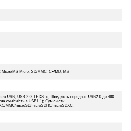
 Micro/MS Micro, SD/MMC, CF/MD, MS
icro USB, USB 2.0; LEDS: є; Швидкість передачі: USB2.0 до 480
тна сумісність з USB1.1); Сумісність:
C/MMC/microSD/microSDHC/microSDXC.