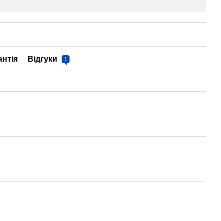
антія
Відгуки
1