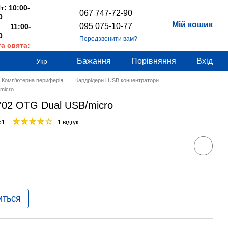
т: 10:00-
067 747-72-90
0
Мій кошик
095 075-10-77
 11:00-
0
Передзвонити вам?
та свята:
дні
Бажання
Порівняння
Вхід
Укр
Комп'ютерна периферія
Кардрідери і USB концентратори
micro
702 OTG Dual USB/micro
51
1 відгук
иться