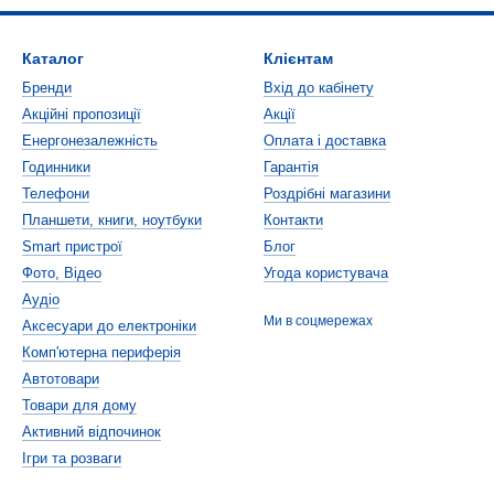
Каталог
Клієнтам
Бренди
Вхід до кабінету
Акційні пропозиції
Акції
Енергонезалежність
Оплата і доставка
Годинники
Гарантія
Телефони
Роздрібні магазини
Планшети, книги, ноутбуки
Контакти
Smart пристрої
Блог
Фото, Відео
Угода користувача
Аудіо
Ми в соцмережах
Аксесуари до електроніки
Комп'ютерна периферія
Автотовари
Товари для дому
Активний відпочинок
Ігри та розваги