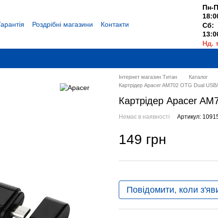
Пн-П
18:0
Гарантія
Роздрібні магазини
Контакти
Сб:
13:0
Нд. 
Вихі
Інтернет магазин Титан
Каталог
Картрідер Apacer AM702 OTG Dual USB/
Картрідер Apacer AM
Немає в наявності
Артикул: 1091
149 грн
Повідомити, коли з'яв