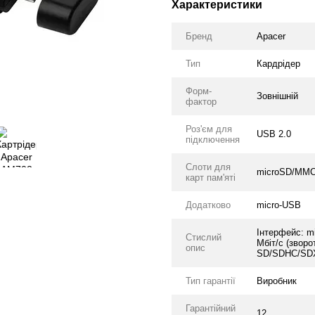
Характеристики
Бренд
Apacer
Тип
Кардрідер
Форм-
Зовнішній
фактор
Роз'єм для
USB 2.0
підключення
Слоти для
microSD/MMC
карт пам'яті
Додатково
micro-USB
Інтерфейс: m
Стислий
Мбіт/с (зворо
опис
SD/SDHC/SDX
Тип гарантії
Виробник
Гарантійний
12