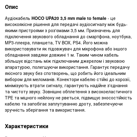
Опис
Аудіокабель
HOCO UPA20 3,5 mm male to female
- це
високоякісне рішення для передачі аудіосигналу між будь-
якими пристроями з роз'ємами 3,5 мм. Призначень для
підключення звукового обладнання до смартфона, ноутбука,
MP3-плеєра, планшета, TV BOX, PS4. Його можна
використовувати як підовжувач для мікрофона або іншого
обладнання завдяки довжині 1 м. Таким чином кабель
збільшує відстань між підключаним джерелом і звуковою
апаратурою, полегшуючи використання. Гарантує передачу
якісного звуку без спотворень, що робить його ідеальним
вибором для меломанів. Конектори кабелю стійкі до корозії,
мінімізують втрати сигналу, гарантують надійне з'єднання
та чистоту звуку. Зовнішнє обплетення з високоеластичного
TPE та міцного нейлону не рветься, підвищує зносостійкість
кабелю та запобігає заплутуванню дроту, забезпечуючи
зручність зберігання та використання.
Характеристики