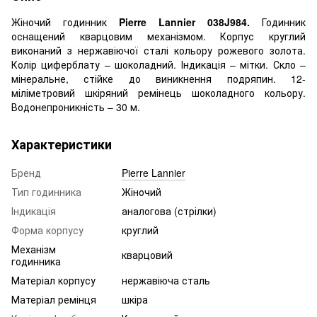
Жіночий годинник
Pierre Lannier
038J984.
Годинник
оснащений кварцовим механізмом.
Корпус
круглий
виконаний з нержавіючої сталі
кольору рожевого золота
.
Колір циферблату – шоколадний. Індикація – мітки. Скло –
мінеральне, стійке до виникнення подряпин.
12-
міліметровий шкіряний ремінець шоколадного кольору.
Водонепроникність – 30 м.
Характеристики
Бренд
Pierre Lannier
Тип годинника
Жіночий
Індикація
аналогова (стрілки)
Форма корпусу
круглий
Механізм
кварцовий
годинника
Матеріал корпусу
нержавіюча сталь
Матеріал ремінця
шкіра