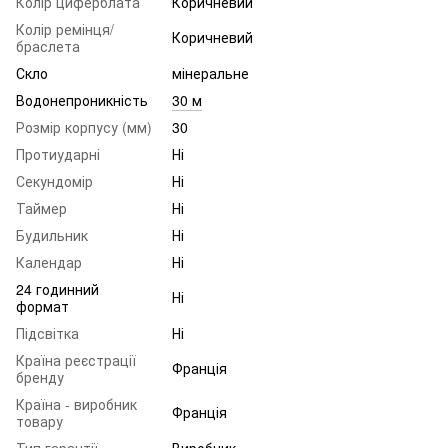
Колір циферблата
Коричневий
Колір ремінця/
Коричневий
браслета
Скло
мінеральне
Водонепроникність
30 м
Розмір корпусу (мм)
30
Протиударні
Ні
Секундомір
Ні
Таймер
Ні
Будильник
Ні
Календар
Ні
24 годинний
Ні
формат
Підсвітка
Ні
Країна реєстрації
Франція
бренду
Країна - виробник
Франція
товару
Тип гарантії
Виробник