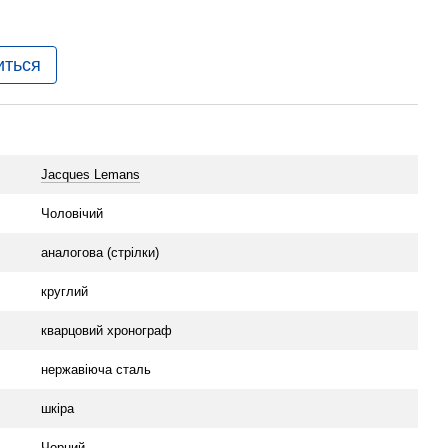
иться
Jacques Lemans
Чоловічий
аналогова (стрілки)
круглий
кварцовий хронограф
нержавіюча сталь
шкіра
Чорний