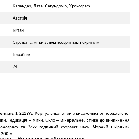
Календар, Дата, Секундомір, Хронограф
Австрія
Китай
Стрілки та мітки з люмінесцентним покриттям
Виробник
24
Lemans 1-2117A
. Корпус
виконаний з високоякісної нержавіючої
ий. Індикація – мітки. Скло – мінеральне, стійке до виникнення
хронограф та
24-х годинний формат часу. Чорний шкіряний
 200 м.
антія
Новий відгук або коментар