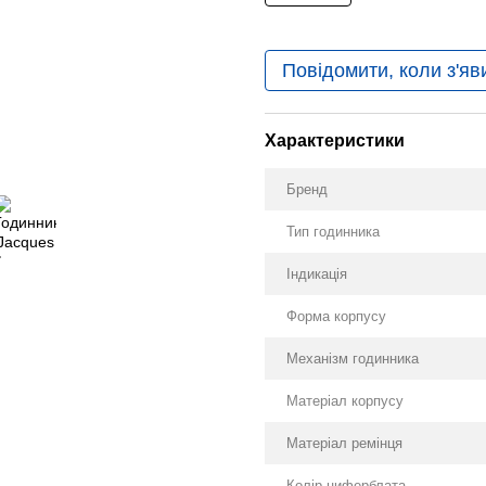
Повідомити, коли з'яв
Характеристики
Бренд
Тип годинника
Індикація
Форма корпусу
Механізм годинника
Матеріал корпусу
Матеріал ремінця
Колір циферблата