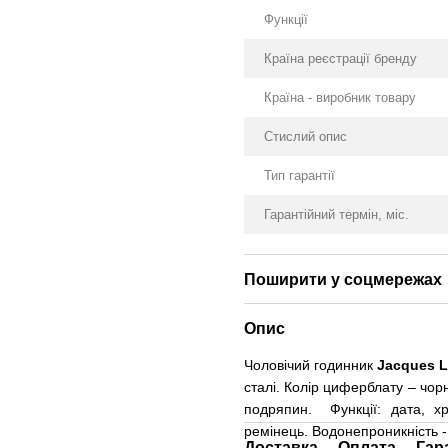
Функції
Країна реєстрації бренду
Країна - виробник товару
Стислий опис
Тип гарантії
Гарантійний термін, міс.
Поширити у соцмережах
Опис
Чоловічий годинник
Jacques 
сталі. Колір циферблату – чорн
подряпин.
Функції: дата, 
ремінець.
Водонепроникність -
Доставка
Оплата
Гар