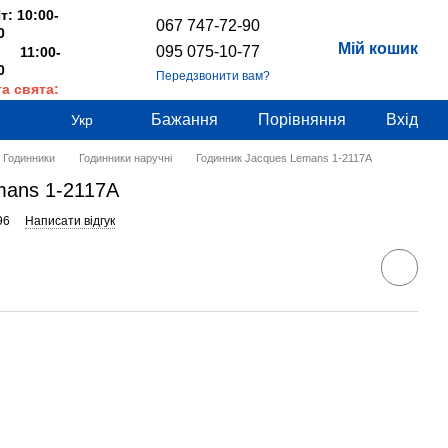
т: 10:00-
067 747-72-90
0
Мій кошик
095 075-10-77
 11:00-
0
Передзвонити вам?
та свята:
дні
Бажання
Порівняння
Вхід
Укр
Годинники
Годинники наручні
Годинник Jacques Lemans 1-2117A
mans 1-2117A
96
Написати відгук