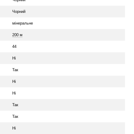
Чорний
мінеральне
200 м
44
Ні
Так
Ні
Ні
Так
Так
Ні