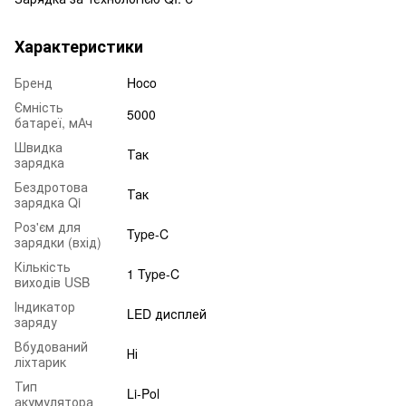
Характеристики
Бренд
Hoco
Ємність
5000
батареї, мАч
Швидка
Так
зарядка
Бездротова
Так
зарядка Qi
Роз'єм для
Type-C
зарядки (вхід)
Кількість
1 Type-C
виходів USB
Індикатор
LED дисплей
заряду
Вбудований
Ні
ліхтарик
Тип
Li-Pol
акумулятора