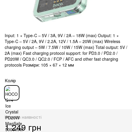
Input: 1 × Type-C – 5V / 3A, 9V / 2A – 18W (max) Output: 1 ×
Type-C – 5V / 2A, 9V / 2.2A, 12V / 1.5A – 20W (max) Wireless
charging output – 5W / 7.5W / 10W / 15W (max) Total output: 5V /
2A (max) Fast charging protocol support: for PD3.0 / PD2.0 /
PD20W / QC3.0 / QC2.0 / FCP / AFC and other fast charging
protocols Розміри: 105 × 67 × 12 мм
Колір
Немає в наявності
1 249 грн