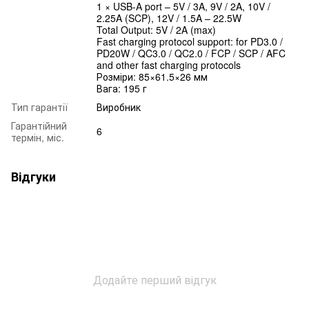
1 × USB-A port – 5V / 3A, 9V / 2A, 10V /
2.25A (SCP), 12V / 1.5A – 22.5W
Total Output: 5V / 2A (max)
Fast charging protocol support: for PD3.0 /
PD20W / QC3.0 / QC2.0 / FCP / SCP / AFC
and other fast charging protocols
Розміри: 85×61.5×26 мм
Вага: 195 г
Тип гарантії
Виробник
Гарантійний
6
термін, міс.
Відгуки
Додайте перший відгук