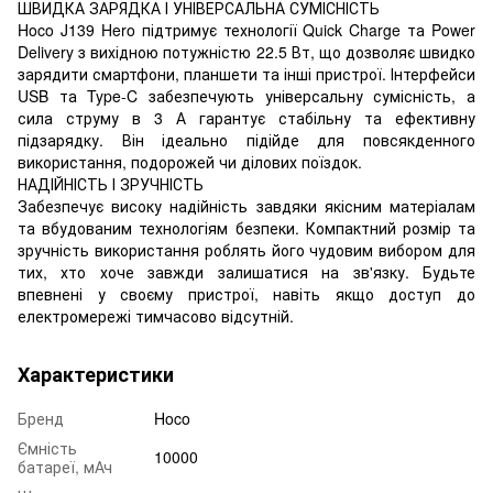
ШВИДКА ЗАРЯДКА І УНІВЕРСАЛЬНА СУМІСНІСТЬ
Hoco J139 Hero підтримує технології Quick Charge та Power
Delivery з вихідною потужністю 22.5 Вт, що дозволяє швидко
зарядити смартфони, планшети та інші пристрої. Інтерфейси
USB та Type-C забезпечують універсальну сумісність, а
сила струму в 3 А гарантує стабільну та ефективну
підзарядку. Він ідеально підійде для повсякденного
використання, подорожей чи ділових поїздок.
НАДІЙНІСТЬ І ЗРУЧНІСТЬ
Забезпечує високу надійність завдяки якісним матеріалам
та вбудованим технологіям безпеки. Компактний розмір та
зручність використання роблять його чудовим вибором для
тих, хто хоче завжди залишатися на зв'язку. Будьте
впевнені у своєму пристрої, навіть якщо доступ до
електромережі тимчасово відсутній.
Характеристики
Бренд
Hoco
Ємність
10000
батареї, мАч