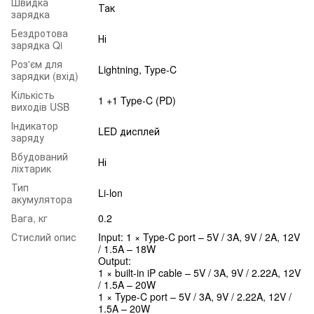
Швидка
Так
зарядка
Бездротова
Ні
зарядка Qi
Роз'єм для
Lightning, Type-C
зарядки (вхід)
Кількість
1 +1 Type-C (PD)
виходів USB
Індикатор
LED дисплей
заряду
Вбудований
Ні
ліхтарик
Тип
Li-lon
акумулятора
Вага, кг
0.2
Стислий опис
Input: 1 × Type-C port – 5V / 3A, 9V / 2A, 12V
/ 1.5A – 18W
Output:
1 × built-in iP cable – 5V / 3A, 9V / 2.22A, 12V
/ 1.5A – 20W
1 × Type-C port – 5V / 3A, 9V / 2.22A, 12V /
1.5A – 20W