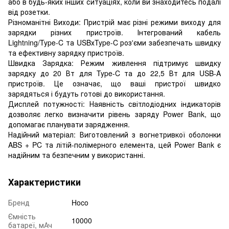
або в будь-яких інших ситуаціях, коли ви знаходитесь подалі
від розетки.
Різноманітні Виходи: Пристрій має різні режими виходу для
зарядки різних пристроїв. Інтегрований кабель
Lightning/Type-C та USBхType-C роз'єми забезпечать швидку
та ефективну зарядку пристроїв.
Швидка Зарядка: Режим живлення підтримує швидку
зарядку до 20 Вт для Type-C та до 22,5 Вт для USB-A
пристроїв. Це означає, що ваші пристрої швидко
зарядяться і будуть готові до використання.
Дисплей потужності: Наявність світлодіодних індикаторів
дозволяє легко визначити рівень заряду Power Bank, що
допомагає планувати зарядження.
Надійний матеріал: Виготовлений з вогнетривкої оболонки
ABS + PC та літій-полімерного елемента, цей Power Bank є
надійним та безпечним у використанні.
Характеристики
Бренд
Hoco
Ємність
10000
батареї, мАч