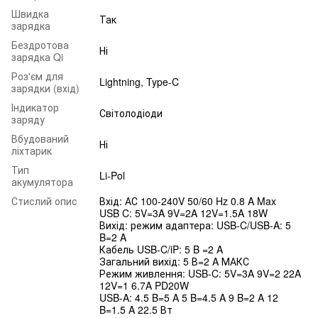
Швидка
Так
зарядка
Бездротова
Ні
зарядка Qi
Роз'єм для
Lightning, Type-C
зарядки (вхід)
Індикатор
Світолодіоди
заряду
Вбудований
Ні
ліхтарик
Тип
Li-Pol
акумулятора
Стислий опис
Вхід: АС 100-240V 50/60 Hz 0.8 A Max
USB C: 5V=3A 9V=2A 12V=1.5A 18W
Вихід: режим адаптера: USB-C/USB-A: 5
B=2 A
Кабель USB-C/iP: 5 B =2 A
Загальний вихід: 5 В=2 A МАКС
Режим живлення: USB-C: 5V=3A 9V=2 22A
12V=1 6.7A PD20W
USB-A: 4.5 B=5 A 5 B=4.5 A 9 B=2 A 12
B=1.5 A 22.5 Вт