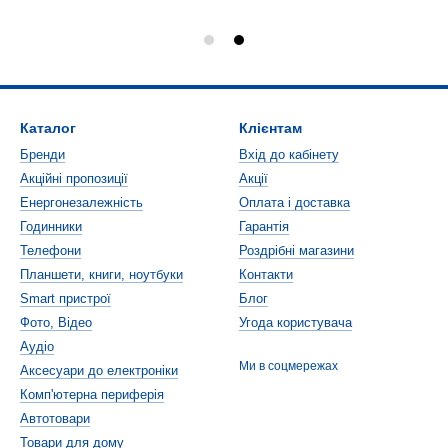
Каталог
Клієнтам
Бренди
Вхід до кабінету
Акційні пропозиції
Акції
Енергонезалежність
Оплата і доставка
Годинники
Гарантія
Телефони
Роздрібні магазини
Планшети, книги, ноутбуки
Контакти
Smart пристрої
Блог
Фото, Відео
Угода користувача
Аудіо
Ми в соцмережах
Аксесуари до електроніки
Комп'ютерна периферія
Автотовари
Товари для дому