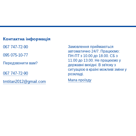
Контактна інформація
067 747-72-90
Замовлення приймаються
автоматично 24/7. Працюємо:
095 075-10-77
ПН-ПТ з 10.00 до 18.00. СБ з
11.00 до 13.00. Не працюємо у
Передзвонити вам?
державні вихідні. В зв'язку з
ситуацією в країні можливі зміни у
067 747-72-90
розкладі.
Мапа проїзду
tmtitan2012@gmail.com