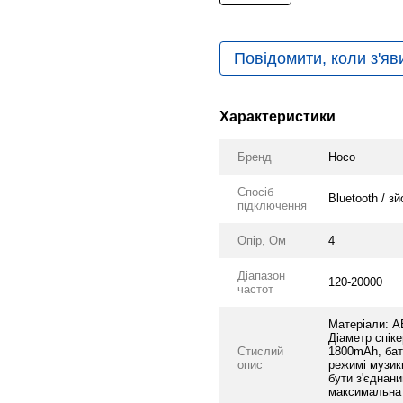
Повідомити, коли з'яв
Характеристики
Бренд
Hoco
Спосіб
Bluetooth / з
підключення
Опір, Ом
4
Діапазон
120-20000
частот
Матеріали: AB
Діаметр спіке
Стислий
1800mAh, бат
опис
режимі музик
бути з'єднан
максимальна 