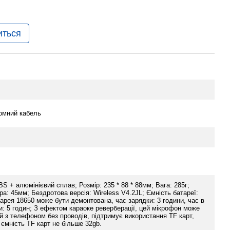
иться
йомний кабель
S + алюмінієвий сплав; Розмір: 235 * 88 * 88мм; Вага: 285г;
ра: 45мм; Бездротова версія: Wireless V4.2JL; Ємність батареї:
арея 18650 може бути демонтована, час зарядки: 3 години, час в
и: 5 годин; З ефектом караоке реверберації, цей мікрофон може
ий з телефоном без проводів, підтримує використання TF карт,
ємність TF карт не більше 32gb.