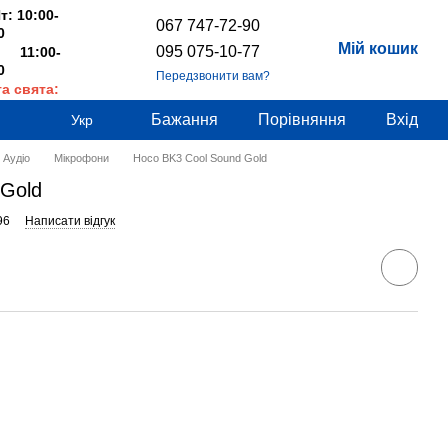
т: 10:00-
067 747-72-90
0
Мій кошик
095 075-10-77
 11:00-
0
Передзвонити вам?
та свята:
дні
Бажання
Порівняння
Вхід
Укр
Аудіо
Мікрофони
Hoco BK3 Cool Sound Gold
 Gold
96
Написати відгук