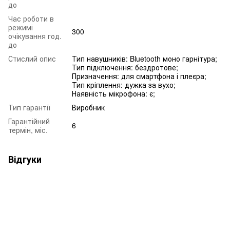
до
Час роботи в
режимі
300
очікування год.
до
Стислий опис
Тип навушників: Bluetooth моно гарнітура;
Тип підключення: бездротове;
Призначення: для смартфона і плеєра;
Тип кріплення: дужка за вухо;
Наявність мікрофона: є;
Тип гарантії
Виробник
Гарантійний
6
термін, міс.
Відгуки