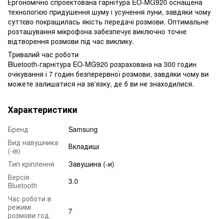
Ергономічно спроектована гарнітура EO-MG920 оснащена
технологією придушення шуму і усунення луни, завдяки чому
суттєво покращилась якість передачі розмови. Оптимальне
розташування мікрофона забезпечує виключно точне
відтворення розмови під час виклику.
Тривалий час роботи
Bluetooth-гарнітура EO-MG920 розрахована на 300 годин
очікування і 7 годин безперервної розмови, завдяки чому ви
можете залишатися на зв'язку, де б ви не знаходилися.
Характеристики
Бренд
Samsung
Вид навушника
Вкладиші
(-ів)
Тип кріплення
Завушина (-и)
Версія
3.0
Bluetooth
Час роботи в
режимі
7
розмови год.