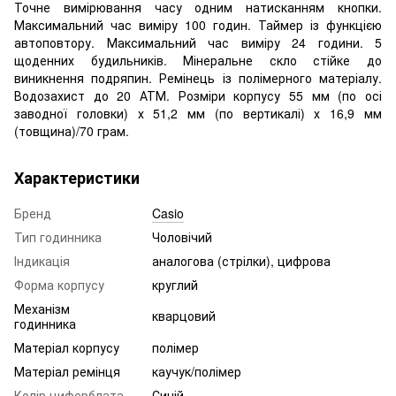
Точне вимірювання часу одним натисканням кнопки.
Максимальний час виміру 100 годин. Таймер із функцією
автоповтору. Максимальний час виміру 24 години. 5
щоденних будильників. Мінеральне скло стійке до
виникнення подряпин. Ремінець із полімерного матеріалу.
Водозахист до 20 АТМ. Розміри корпусу 55 мм (по осі
заводної головки) х 51,2 мм (по вертикалі) х 16,9 мм
(товщина)/70 грам.
Характеристики
Бренд
Casio
Тип годинника
Чоловічий
Індикація
аналогова (стрілки), цифрова
Форма корпусу
круглий
Механізм
кварцовий
годинника
Матеріал корпусу
полімер
Матеріал ремінця
каучук/полімер
Колір циферблата
Синій