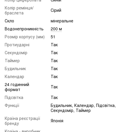
Колір ремінця/
Сірий
браслета
Скло
мінеральне
Водонепроникність
200 м
Розмір корпусу (мм)
51
Протиударні
Так
Секундомір
Так
Таймер
Так
Будильник
Так
Календар
Так
24 годинний
Так
формат
Підсвітка
Так
Функції
Будильник, Календар, Підсвітка,
Секундомір, Таймер
Країна реєстрації
Японія
бренду
Країна - виробник