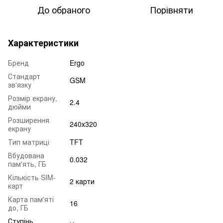
До обраного
Порівняти
Характеристики
Бренд
Ergo
Стандарт
GSM
зв'язку
Розмір екрану,
2.4
дюйми
Розширення
240х320
екрану
Тип матриці
TFT
Вбудована
0.032
пам'ять, ГБ
Кількість SIM-
2 карти
карт
Карта пам'яті
16
до, ГБ
Ступінь