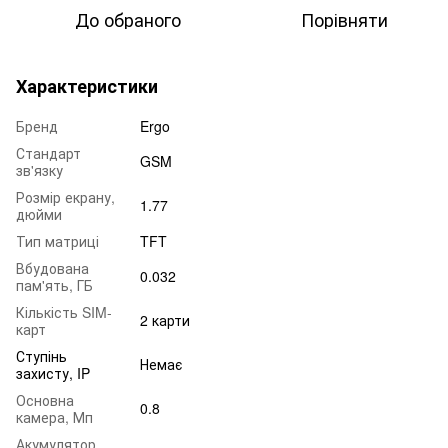
До обраного
Порівняти
Характеристики
Бренд
Ergo
Стандарт
GSM
зв'язку
Розмір екрану,
1.77
дюйми
Тип матриці
TFT
Вбудована
0.032
пам'ять, ГБ
Кількість SIM-
2 карти
карт
Ступінь
Немає
захисту, IP
Основна
0.8
камера, Мп
Акумулятор,