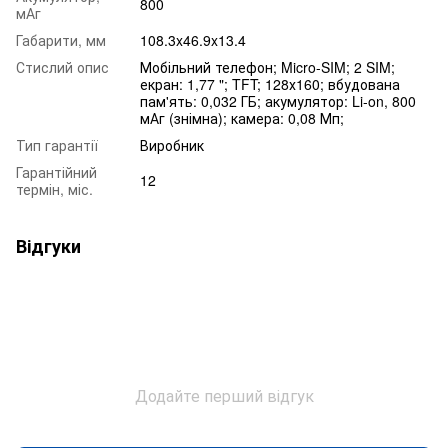
800
мАг
Габарити, мм
108.3x46.9x13.4
Стислий опис
Мобільний телефон; Micro-SIM; 2 SIM;
екран: 1,77 "; TFT; 128х160; вбудована
пам'ять: 0,032 ГБ; акумулятор: Li-on, 800
мАг (знімна); камера: 0,08 Мп;
Тип гарантії
Виробник
Гарантійний
12
термін, міс.
Відгуки
Додайте перший відгук