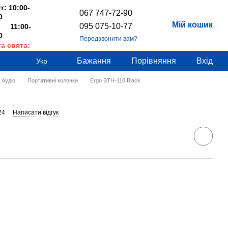
т: 10:00-
067 747-72-90
0
Мій кошик
095 075-10-77
 11:00-
0
Передзвонити вам?
та свята:
дні
Бажання
Порівняння
Вхід
Укр
Аудіо
Портативні колонки
Ergo BTH-110 Black
24
Написати відгук