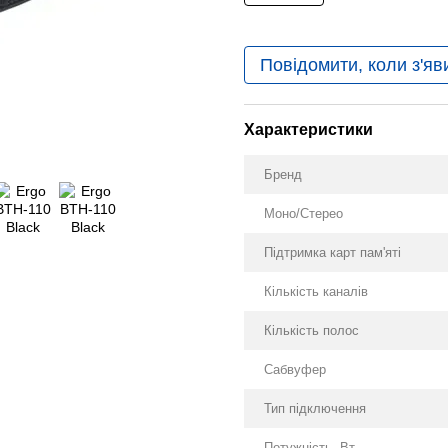
Повідомити, коли з'яв
Характеристики
Бренд
Моно/Стерео
Підтримка карт пам'яті
Кількість каналів
Кількість полос
Сабвуфер
Тип підключення
Потужність, Вт