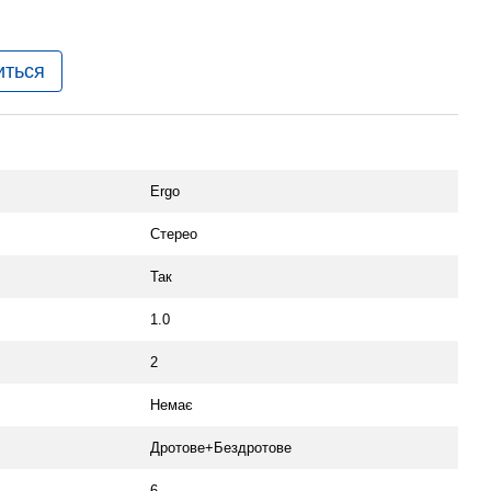
иться
Ergo
Стерео
Так
1.0
2
Немає
Дротове+Бездротове
6