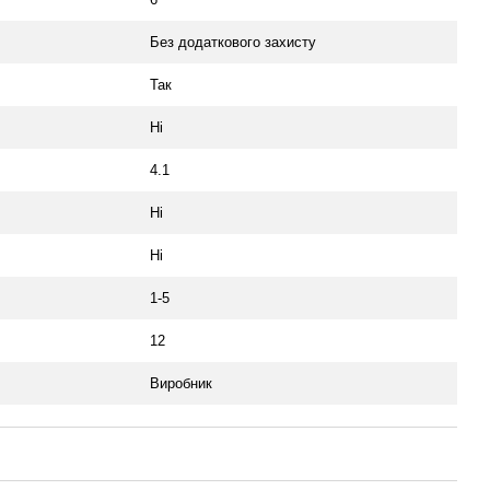
Без додаткового захисту
Так
Ні
4.1
Ні
Ні
1-5
12
Виробник