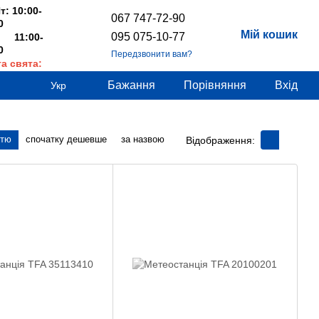
т: 10:00-
067 747-72-90
0
Мій кошик
095 075-10-77
 11:00-
0
Передзвонити вам?
та свята:
дні
Бажання
Порівняння
Вхід
Укр
стю
спочатку дешевше
за назвою
Відображення: