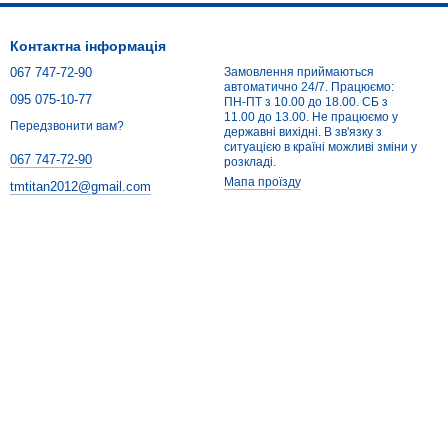
Контактна інформація
067 747-72-90
Замовлення приймаються
автоматично 24/7. Працюємо:
095 075-10-77
ПН-ПТ з 10.00 до 18.00. СБ з
11.00 до 13.00. Не працюємо у
Передзвонити вам?
державні вихідні. В зв'язку з
ситуацією в країні можливі зміни у
067 747-72-90
розкладі.
Мапа проїзду
tmtitan2012@gmail.com