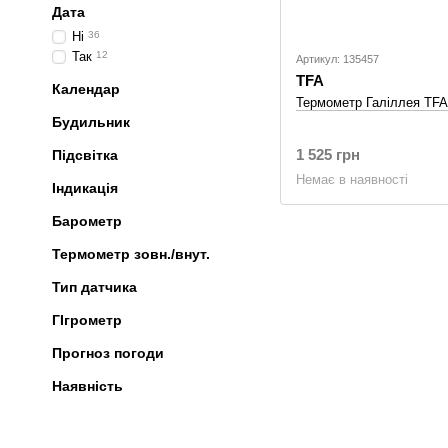
Дата
Ні
36
Так
12
Артикул: 135457
TFA
Календар
Термометр Галiллея TFA
Будильник
1 525 грн
Підсвітка
Немає в наявності
Індикація
Барометр
Термометр зовн./внут.
Тип датчика
ГІгрометр
Прогноз погоди
Наявність