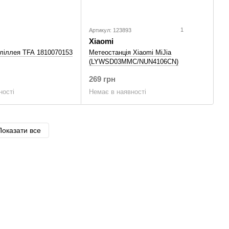
1
Артикул: 123893
Xiaomi
лiллея TFA 1810070153
Метеостанція Xiaomi MiJia
(LYWSD03MMC/NUN4106CN)
269 грн
ності
Немає в наявності
Показати все