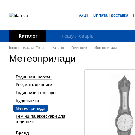
Перейти до основного контенту
Акції
Оплата і доставка
Блог
Угода користувача
Каталог
Інтернет магазин Титан
Каталог
Годинники
Метеоприлади
Метеоприлади
Годинники наручні
Розумні годинники
Годинники інтер'єрні
Будильники
Метеоприлади
Ремінці та аксесуари для
годинників
Бренд