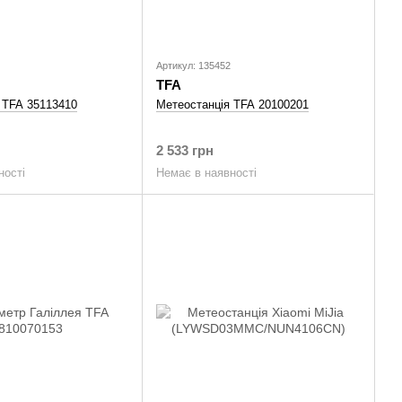
Артикул: 135452
TFA
 TFA 35113410
Метеостанція TFA 20100201
2 533 грн
ності
Немає в наявності