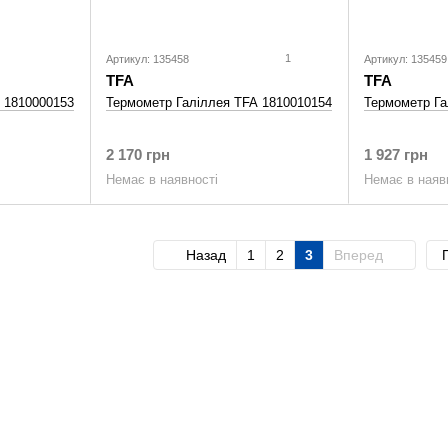
1
Артикул: 135458
Артикул: 135459
TFA
TFA
 1810000153
Термометр Галiллея TFA 1810010154
Термометр Га
2 170 грн
1 927 грн
Немає в наявності
Немає в наяв
Назад
1
2
3
Вперед