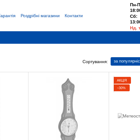
Пн-П
18:0
Гарантія
Роздрібні магазини
Контакти
Сб:
13:0
Нд. 
Вихі
за популярні
Сортування:
АКЦІЯ
−30%