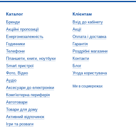
Каталог
Клієнтам
Бренди
Вхід до кабінету
Акційні пропозиції
Акції
Енергонезалежність
Оплата і доставка
Годинники
Гарантія
Телефони
Роздрібні магазини
Планшети, книги, ноутбуки
Контакти
Smart пристрої
Блог
Фото, Відео
Угода користувача
Аудіо
Ми в соцмережах
Аксесуари до електроніки
Комп'ютерна периферія
Автотовари
Товари для дому
Активний відпочинок
Ігри та розваги