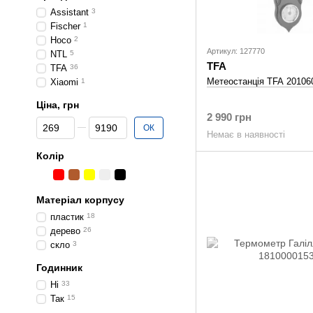
Assistant
3
Fischer
1
Hoco
2
Артикул: 127770
NTL
5
TFA
TFA
36
Метеостанція TFA 20106
Xiaomi
1
Ціна, грн
2 990 грн
Від Ціна, грн
До Ціна, грн
ОК
Немає в наявності
Колір
Матеріал корпусу
пластик
18
дерево
26
скло
3
Годинник
Ні
33
Так
15