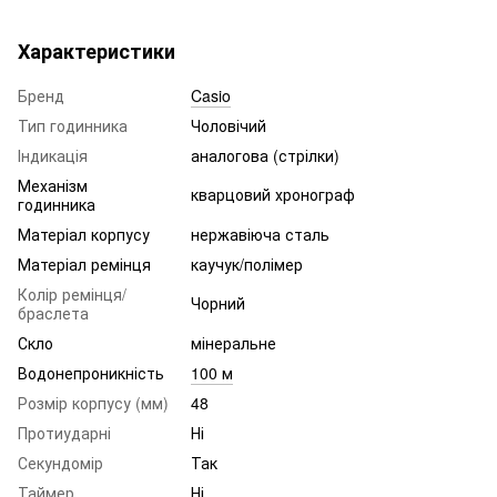
Характеристики
Бренд
Casio
Тип годинника
Чоловічий
Індикація
аналогова (стрілки)
Механізм
кварцовий хронограф
годинника
Матеріал корпусу
нержавіюча сталь
Матеріал ремінця
каучук/полімер
Колір ремінця/
Чорний
браслета
Скло
мінеральне
Водонепроникність
100 м
Розмір корпусу (мм)
48
Протиударні
Ні
Секундомір
Так
Таймер
Ні