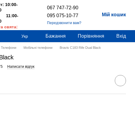
т: 10:00-
067 747-72-90
0
Мій кошик
095 075-10-77
 11:00-
0
Передзвонити вам?
та свята:
дні
Бажання
Порівняння
Вхід
Укр
Телефони
Мобільні телефони
Bravis C183 Rife Dual Black
Black
75
Написати відгук