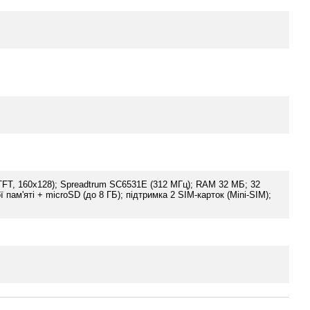
 TFT, 160x128); Spreadtrum SC6531E (312 МГц); RAM 32 МБ; 32
 пам'яті + microSD (до 8 ГБ); підтримка 2 SIM-карток (Mini-SIM);