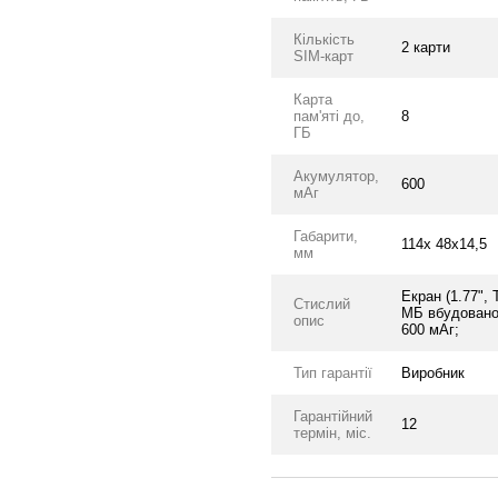
Кількість
2 карти
SIM-карт
Карта
пам'яті до,
8
ГБ
Акумулятор,
600
мАг
Габарити,
114x 48x14,5
мм
Екран (1.77",
Стислий
МБ вбудованої
опис
600 мАг;
Тип гарантії
Виробник
Гарантійний
12
термін, міс.