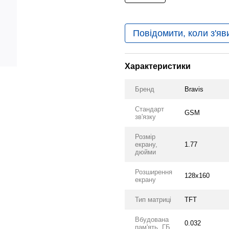
Повідомити, коли з'яв
Характеристики
Бренд
Bravis
Стандарт
GSM
зв'язку
Розмір
екрану,
1.77
дюйми
Розширення
128x160
екрану
Тип матриці
TFT
Вбудована
0.032
пам'ять, ГБ